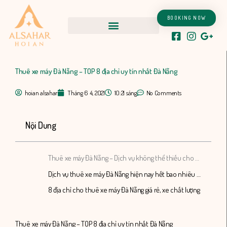
Nhảy
tới
BOOKING NOW
nội
dung
Thuê xe máy Đà Nẵng – TOP 8 địa chỉ uy tín nhất Đà Nẵng
hoian alsahar
Tháng 6 4, 2021
10:21 sáng
No Comments
Nội Dung
Thuê xe máy Đà Nẵng – Dịch vụ không thể thiếu cho mỗi chuyến đi
Dịch vụ thuê xe máy Đà Nẵng hiện nay hết bao nhiêu tiền?
8 địa chỉ cho thuê xe máy Đà Nẵng giá rẻ, xe chất lượng
Thuê xe máy Đà Nẵng – TOP 8 địa chỉ uy tín nhất Đà Nẵng