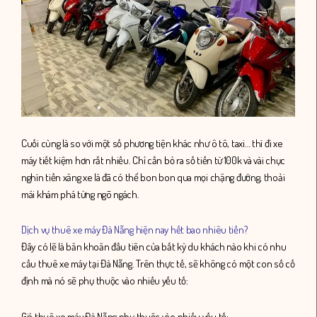
Cuối cùng là so với một số phương tiện khác như ô tô, taxi… thì đi xe
máy tiết kiệm hơn rất nhiều. Chỉ cần bỏ ra số tiền từ 100k và vài chục
nghìn tiền xăng xe là đã có thể bon bon qua mọi chặng đường, thoải
mái khám phá từng ngõ ngách.
Dịch vụ thuê xe máy Đà Nẵng hiện nay hết bao nhiêu tiền?
Đây có lẽ là băn khoăn đầu tiên của bất kỳ du khách nào khi có nhu
cầu thuê xe máy tại Đà Nẵng. Trên thực tế, sẽ không có một con số cố
định mà nó sẽ phụ thuộc vào nhiều yếu tố:
Giá thuê xe máy Đà Nẵng phụ thuộc vào nhiều yếu tố: