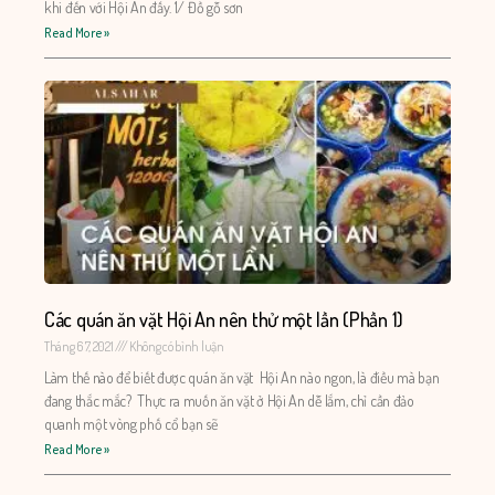
khi đến với Hội An đấy. 1/ Đồ gỗ sơn
Read More »
Các quán ăn vặt Hội An nên thử một lần (Phần 1)
Tháng 6 7, 2021
Không có bình luận
Làm thế nào để biết được quán ăn vặt Hội An nào ngon, là điều mà bạn
đang thắc mắc? Thực ra muốn ăn vặt ở Hội An dễ lắm, chỉ cần đảo
quanh một vòng phố cổ bạn sẽ
Read More »