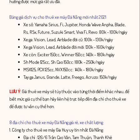
hưởng được mức giá rất ưu đãi.
Bảng giá dịch vụ cho thuê xe máy Đà Nẵng mới nhất 2021
Xe số: Yamaha Sirius, Fi, Jupiter, Honda Wave Anpha, Blade,
Rs, RSx, Future, Suzuki Smart, Viva Fi, Revo: 80k – 100k/ngày
Xe ga: Vision, Lead, Airblade đời cũ: 100k – 130k/ngày
Xe ga Vision, Lead, Airblade đời mới: 130k – 160k/ngày
Xe côn: Exciter 150cc, Winner 150cc: 140k – 180k/ngày
Sh Mode 125cc, Sh Cao 150cc: 180k – 250k/ngày
MSX125, PCX 125cc, NVX 150cc: 140k – 180k/ngày
Tay ga Janus, Grande, Latte, Freego, Acruzo: 150k/ngày
LƯU Ý
: Giá thuê xe máy sẽ tùy thuộc vào từng thời điểm khác nhau, để
biết mức giá cụ thể bạn hãy liên hệ trực tiếp đến địa chỉ cho thuê xe
để được tư vấn cụ thể hơn.
8 địa chỉ cho thuê xe máy Đà Nẵng giá rẻ, xe chất lượng
1. Công ty cho thuê xe máy Gia Huy uy tín nhất Đà Nẵng
Địa chỉ : 126/6 Trần Cao Vân, Tam Thuận, Thanh Khê