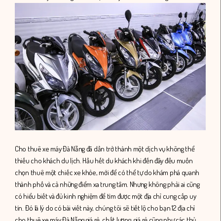
Cho thuê xe máy Đà Nẵng đã dần trở thành một dịch vụ không thể
thiếu cho khách du lịch. Hầu hết du khách khi đến đây đều muốn
chọn thuê một chiếc xe khỏe, mới để có thể tự do khám phá quanh
thành phố và cả những điểm xa trung tâm. Nhưng không phải ai cũng
có hiểu biết và đủ kinh nghiệm để tìm được một địa chỉ cung cấp uy
tín. Đó là lý do có bài viết này, chúng tôi sẽ tiết lộ cho bạn 12 địa chỉ
cho thuê xe máy Đà Nẵng giá rẻ, chất lượng, giá rẻ cũng như các thủ