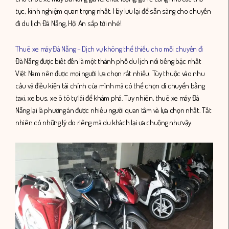
tục, kinh nghiệm quan trọng nhất. Hãy lưu lại để sẵn sàng cho chuyến
đi du lịch Đà Nẵng, Hội An sắp tới nhé!
Thuê xe máy Đà Nẵng – Dịch vụ không thể thiếu cho mỗi chuyến đi
Đà Nẵng được biết đến là một thành phố du lịch nổi tiếng bậc nhất
Việt Nam nên được mọi người lựa chọn rất nhiều. Tùy thuộc vào nhu
cầu và điều kiện tài chính của mình mà có thể chọn di chuyển bằng
taxi, xe bus, xe ô tô tự lái để khám phá. Tuy nhiên, thuê xe máy Đà
Nẵng lại là phương án được nhiều người quan tâm và lựa chọn nhất. Tất
nhiên có những lý do riêng mà du khách lại ưa chuộng như vậy.