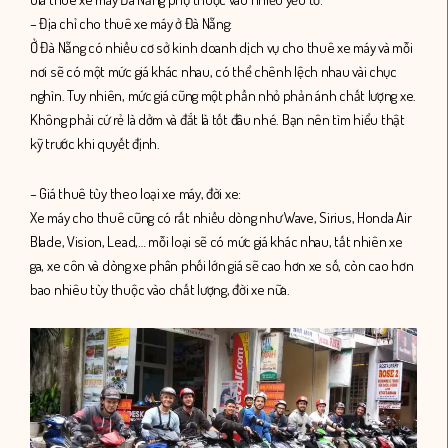
– Địa chỉ cho thuê xe máy ở Đà Nẵng:
Ở Đà Nẵng có nhiều cơ sở kinh doanh dịch vụ cho thuê xe máy và mỗi
nơi sẽ có một mức giá khác nhau, có thể chênh lệch nhau vài chục
nghìn. Tuy nhiên, mức giá cũng một phần nhỏ phản ánh chất lượng xe.
Không phải cứ rẻ là dởm và đắt là tốt đâu nhé. Bạn nên tìm hiểu thật
kỹ trước khi quyết định.
– Giá thuê tùy theo loại xe máy, đời xe:
Xe máy cho thuê cũng có rất nhiều dòng như Wave, Sirius, Honda Air
Blade, Vision, Lead,… mỗi loại sẽ có mức giá khác nhau, tất nhiên xe
ga, xe côn và dòng xe phân phối lớn giá sẽ cao hơn xe số, còn cao hơn
bao nhiêu tùy thuộc vào chất lượng, đời xe nữa.