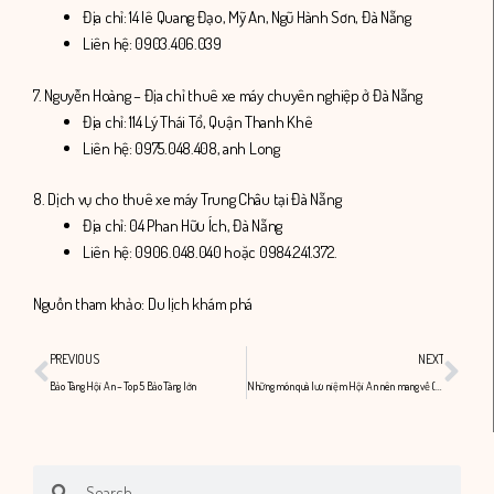
Địa chỉ: 14 lê Quang Đạo, Mỹ An, Ngũ Hành Sơn, Đà Nẵng
Liên hệ: 0903.406.039
7. Nguyễn Hoàng – Địa chỉ thuê xe máy chuyên nghiệp ở Đà Nẵng
Địa chỉ: 114 Lý Thái Tổ, Quận Thanh Khê
Liên hệ: 0975.048.408, anh Long
8. Dịch vụ cho thuê xe máy Trung Châu tại Đà Nẵng
Địa chỉ: 04 Phan Hữu Ích, Đà Nẵng
Liên hệ: 0906.048.040 hoặc 0984.241.372.
Nguồn tham khảo: Du lịch khám phá
Prev
Nex
PREVIOUS
NEXT
Bảo Tàng Hội An – Top 5 Bảo Tàng lớn
Những món quà lưu niệm Hội An nên mang về (Phần 2)
Search
Search