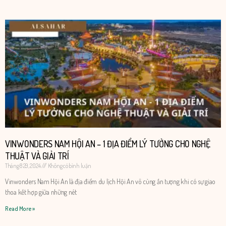
VINWONDERS NAM HỘI AN – 1 ĐỊA ĐIỂM LÝ TƯỞNG CHO NGHỆ
THUẬT VÀ GIẢI TRÍ
Tháng 8 29, 2024
Không có bình luận
Vinwonders Nam Hội An là địa điểm du lịch Hội An vô cùng ấn tượng khi có sự giao
thoa kết hợp giữa những nét
Read More »