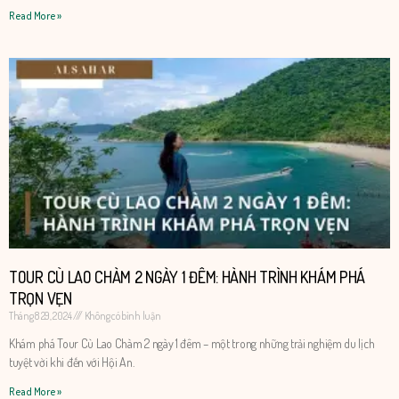
Read More »
TOUR CÙ LAO CHÀM 2 NGÀY 1 ĐÊM: HÀNH TRÌNH KHÁM PHÁ
TRỌN VẸN
Tháng 8 29, 2024
Không có bình luận
Khám phá Tour Cù Lao Chàm 2 ngày 1 đêm – một trong những trải nghiệm du lịch
tuyệt vời khi đến với Hội An.
Read More »