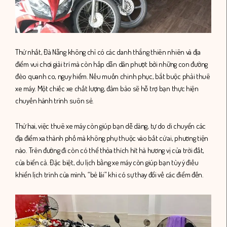
Thứ nhất, Đà Nẵng không chỉ có các danh thắng thiên nhiên và địa
điểm vui chơi giải trí mà còn hấp dẫn dân phượt bởi những con đường
đèo quanh co, nguy hiểm. Nếu muốn chinh phục, bắt buộc phải thuê
xe máy. Một chiếc xe chất lượng, đảm bảo sẽ hỗ trợ bạn thực hiện
chuyến hành trình suôn sẻ.
Thứ hai, việc thuê xe máy còn giúp bạn dễ dàng, tự do di chuyển các
địa điểm xa thành phố mà không phụ thuộc vào bất cứ ai, phương tiện
nào. Trên đường đi còn có thể thỏa thích hít hà hương vị của trời đất,
của biển cả. Đặc biệt, du lịch bằng xe máy còn giúp bạn tùy ý điều
khiển lịch trình của mình, “bẻ lái” khi có sự thay đổi về các điểm đến.