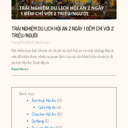
TRẢI NGHIỆM DU LỊCH HỘI AN 2 NGÀY 1 ĐÊM CHỈ VỚI 2
TRIỆU/NGƯỜI
Tháng 10 1, 2023
5 Bình luận
Rất nhiều bạn băn khoăn về chi phí du lịch hội an có mắc không. Đâu là
vấn đề nhận được nhiều sự quan tâm của các du khách khi chuẩn bị đi
du lịch Hội An. Dưới đây là
Read More »
Danh mục
Ẩm thực Hội An
(21)
Cafe Hội An
(4)
Checkin Hội An
(10)
Da Nang
(5)
Du Lịch Hội An
(50)