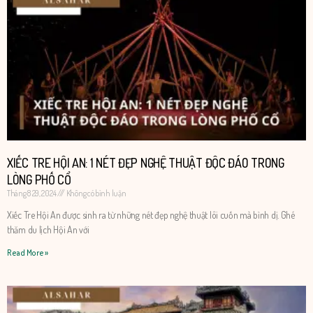
XIẾC TRE HỘI AN: 1 NÉT ĐẸP NGHỆ THUẬT ĐỘC ĐÁO TRONG
LÒNG PHỐ CỔ
Tháng 8 29, 2024
Không có bình luận
Xiếc Tre Hội An được sinh ra từ những nét đẹp nghệ thuật lôi cuốn mà bình dị. Ghé
thăm du lịch Hội An với
Read More »