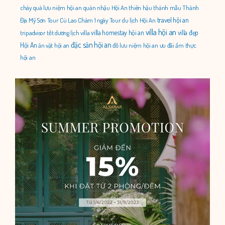
cháy
quà lưu niệm hội an
quán nhậu Hội An
thiên hậu thánh mẫu
Thánh
travel hội an
Địa Mỹ Sơn
Tour Cù Lao Chàm 1 ngày
Tour du lịch Hội An
villa hội an
villa homestay hội an
villa đẹp
tripadvisor
tết dương lịch
villa
đặc sản hội an
Hội An
ăn vặt hội an
đồ lưu niệm hội an
ưu đãi
ẩm thực
hội an