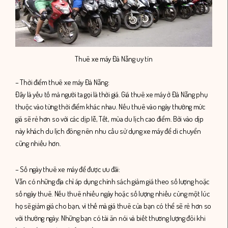
Thuê xe máy Đà Nẵng uy tín
– Thời điểm thuê xe máy Đà Nẵng:
Đây là yếu tố mà người ta gọi là thời giá. Giá thuê xe máy ở Đà Nẵng phụ
thuộc vào từng thời điểm khác nhau. Nếu thuê vào ngày thường mức
giá sẽ rẻ hơn so với các dịp lễ, Tết, mùa du lịch cao điểm. Bởi vào dịp
này khách du lịch đông nên nhu cầu sử dụng xe máy để di chuyển
cũng nhiều hơn.
– Số ngày thuê xe máy để được ưu đãi:
Vẫn có những địa chỉ áp dụng chính sách giảm giá theo số lượng hoặc
số ngày thuê. Nếu thuê nhiều ngày hoặc số lượng nhiều cùng một lúc
họ sẽ giảm giá cho bạn, vì thế mà giá thuê của bạn có thể sẽ rẻ hơn so
với thường ngày. Những bạn có tài ăn nói và biết thương lượng đôi khi