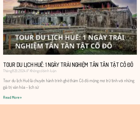
TOUR DU LỊCH HUẾ: 1 NGÀY TRẢI NGHIỆM TẤN TẦN TẬT CỐ ĐÔ
Tháng 8 29, 2024
Không có bình luận
Tour du lịch Huế là chuyến hành trình ghé thăm Cố đô mộng mơ trữ tình với những
giá trị văn hóa – lịch sử
Read More »