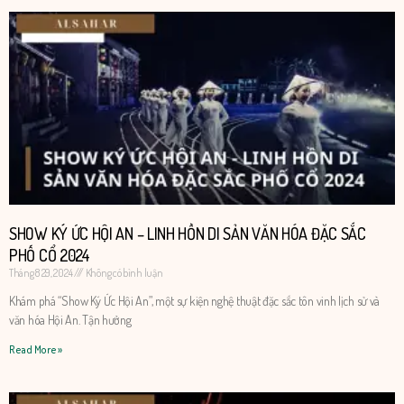
SHOW KÝ ỨC HỘI AN – LINH HỒN DI SẢN VĂN HÓA ĐẶC SẮC
PHỐ CỔ 2024
Tháng 8 29, 2024
Không có bình luận
Khám phá “Show Ký Ức Hội An”, một sự kiện nghệ thuật đặc sắc tôn vinh lịch sử và
văn hóa Hội An. Tận hưởng
Read More »