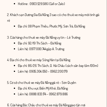
Hotline : 0903.529.586 (Call or Zalo)
2. Khách sạn Dương Gia Đà Nẵng 3 sao có cho thuê xe máy mới tinh giá
rẻ
Địa chỉ:
08 Phạm Thiều, Phước Mỹ, Sơn Trà, Đà Nẵng
3. Cửa hàng cho thuê xe máy Đà Nẵng uy tín – Lê Trường
Địa chỉ: 92/19 Thi Sách – Đà Nẵng
Liên hệ: 0977.000.744 gặp A. Trường
4. Địa chỉ cho thuê xe máy Sông Hàn tại Đà Nẵng
Địa chỉ: 86/26 Thi Sách, Q. Hải Châu (cách sân bay tầm 100m)
Liên hệ: 0905.304.050 – 0962.200.179
5. Cơ sở cho thuê xe máy Đà Nẵng giá rẻ – Sơn Quyền
Địa chỉ: Khu vực Biển Mỹ Khê, Đà Nẵng
Liên hệ: 0888.833.174 – 0962.879.886
6. Cửa hàng Bác Châu cho thuê xe máy Đà Nẵng giao tận nơi