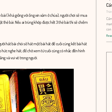
Cẩ
Thán
ẻ bài ( khá giống với ống xin xăm ở chùa), người chơi sẽ mua
Cẩm 
một thẻ bài. Nếu ai trùng khớp được hết 3 thẻ bài thì sẽ chiếm
mang
con 
Read
ười hát bài chòi sẽ hát một bài hát để cuối cùng kết bài hát
áo hức nghe hát, để chờ xem từ cuối cùng có nhắc đến hình
âng và vui vẻ trong nguời.