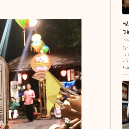
MÁ
CH
Tháng
Bạn 
Hội 
phố 
Read