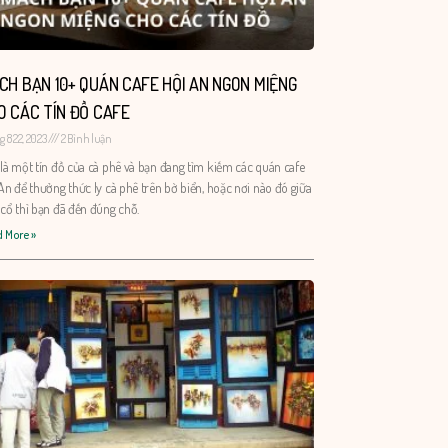
CH BẠN 10+ QUÁN CAFE HỘI AN NGON MIỆNG
O CÁC TÍN ĐỒ CAFE
 8 22, 2023
2 Bình luận
là một tín đồ của cà phê và bạn đang tìm kiếm các quán cafe
An để thưởng thức ly cà phê trên bờ biển, hoặc nơi nào đó giữa
cổ thì bạn đã đến đúng chỗ.
 More »