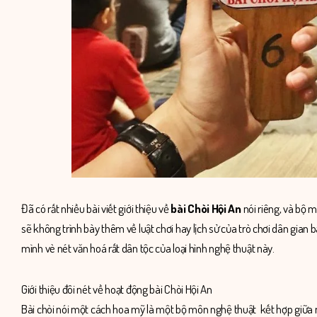
Đã có rất nhiều bài viết giới thiệu về
bài Chòi Hội An
nói riêng, và bộ m
sẽ không trình bày thêm về luật chơi hay lịch sử của trò chơi dân gia
mình vè nét văn hoá rất dân tộc của loại hình nghệ thuật này.
Giới thiệu đôi nét về hoạt động bài Chòi Hội An
Bài chòi nói một cách hoa mỹ là một bộ môn nghệ thuật kết hợp giữa nhi