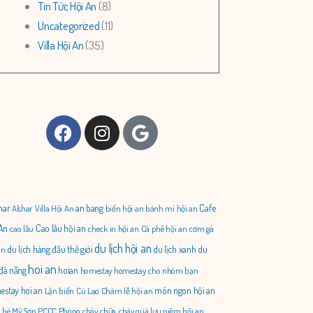
Tin Tức Hội An
(8)
Uncategorized
(11)
Villa Hội An
(35)
Facebook
Instagram
Google
ẻ
har
an bang
Cafe
Alshar Villa Hội An
biển hội an
bánh mì hội an
An
Cao lầu hội an
cao lầu
check in hội an
Cà phê hội an
cơm gà
du lịch hội an
du lịch hàng đầu thế giới
du lịch xanh
du
an
hoi an
 đà nẵng
hoian
homestay
homestay cho nhóm bạn
stay hoi an
món ngon hội an
Lặn biển Cù Lao Chàm
lễ hội an
 hè
Mỹ Sơn
PCCC
Phòng cháy chữa cháy
quà lưu niệm hội an