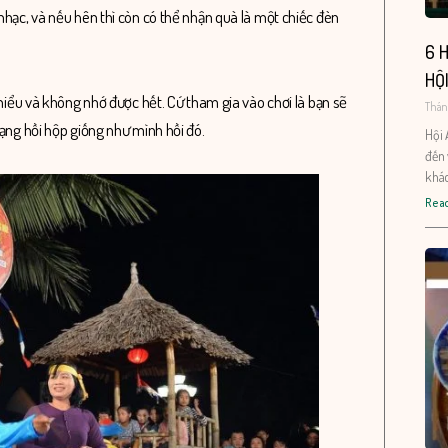
nhạc, và nếu hên thì còn có thể nhận quà là một chiếc đèn
6 H
HỘI
 hiểu và không nhớ được hết. Cứ tham gia vào chơi là bạn sẽ
Tháng
rạng hồi hộp giống như mình hồi đó.
Hội 
đến 
khác
Read