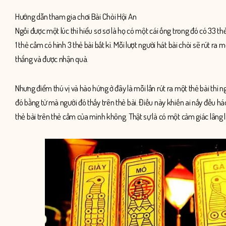
Hướng dẫn tham gia chơi Bài Chòi Hội An
Ngồi được một lúc thì hiểu sơ sơ là họ có một cái ống trong đó có 33 th
1 thẻ cầm có hình 3 thẻ bài bất kì. Mỗi lượt người hát bài chòi sẽ rút ra 
thắng và được nhận quà.
Nhưng điểm thú vị và hào hứng ở đây là mỗi lần rút ra một thẻ bài thì ng
đó bằng từ mà người đó thấy trên thẻ bài. Điều này khiến ai nấy đều h
thẻ bài trên thẻ cầm của mình không. Thật sự là có một cảm giác lâng l