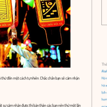
Th
Alsa
ọi thứ đến một cách tự nhiên. Chắc chắn bạn sẽ cảm nhận
Hội 
hội 
lịch
home
thật sự cảm nhận được thì bản thân các bạn nên thử một lần
mùa