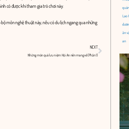
mình có được khi tham gia trò chơi này.
quán
Lao 
ó bộ môn nghệ thuật này, nếu có du lịch ngang qua những
dươn
ăn v
an
Next
NEXT
Những món quà lưu niệm Hội An nên mang về (Phần 1)