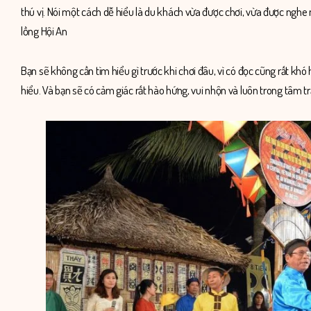
thú vị. Nói một cách dễ hiểu là du khách vừa được chơi, vừa được nghe 
lồng Hội An
Bạn sẽ không cần tìm hiểu gì trước khi chơi đâu, vì có đọc cũng rất khó
hiểu. Và bạn sẽ có cảm giác rất hào hứng, vui nhộn và luôn trong tâm t