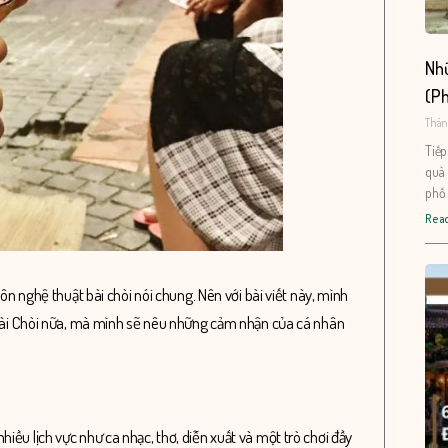
Nhữ
(Ph
Tháng
Tiếp
quà 
phố 
Read
ôn nghệ thuật bài chòi nói chung. Nên với bài viết này, mình
n bài Chòi nữa, mà mình sẽ nêu những cảm nhận của cá nhân
ều lịch vực như ca nhạc, thơ, diễn xuất và một trò chơi đầy