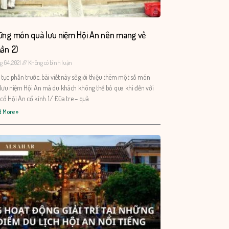
ng món quà lưu niệm Hội An nên mang về
ần 2)
 6 4, 2021
Không có bình luận
 tục phần trước, bài viết này sẽ giới thiệu thêm một số món
lưu niệm Hội An mà du khách không thể bỏ qua khi đến với
cổ Hội An cổ kính. 1/ Đũa tre – quà
 More »