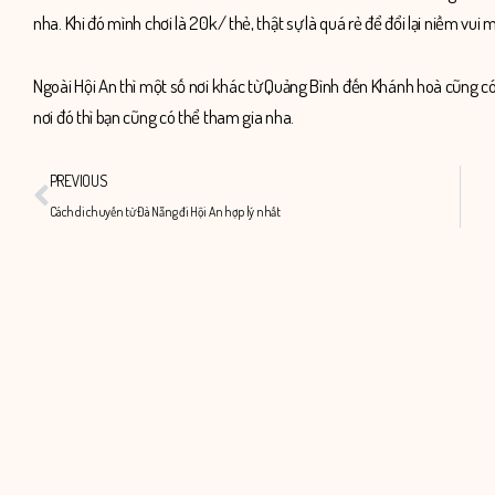
nha. Khi đó mình chơi là 20k/ thẻ, thật sự là quá rẻ để đổi lại niềm vui 
Ngoài Hội An thì một số nơi khác từ Quảng Bình đến Khánh hoà cũng c
nơi đó thì bạn cũng có thể tham gia nha.
Prev
PREVIOUS
Cách di chuyến từ Đà Nẵng đi Hội An hợp lý nhất