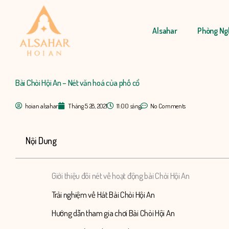
Nhảy
tới
Alsahar
Phòng Ng
nội
dung
Bài Chòi Hội An – Nét văn hoá của phố cổ
hoian alsahar
Tháng 5 28, 2021
11:00 sáng
No Comments
Nội Dung
Giới thiệu đôi nét về hoạt động bài Chòi Hội An
Trải nghiệm về Hát Bài Chòi Hội An
Hướng dẫn tham gia chơi Bài Chòi Hội An