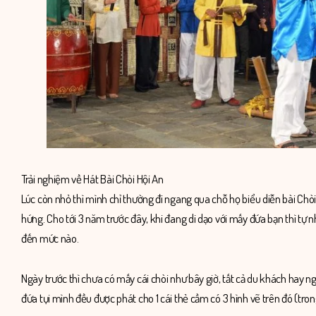
Trải nghiệm về Hát Bài Chòi Hội An
Lúc còn nhỏ thì mình chỉ thường đi ngang qua chỗ họ biểu diễn bài Ch
hứng. Cho tới 3 năm trước đây, khi đang di dạo với mấy đứa bạn thì tự nhi
đến mức nào.
Ngày trước thì chưa có mấy cái chòi như bây giờ, tất cả du khách hay ng
đứa tụi mình đều được phát cho 1 cái thẻ cầm có 3 hình vẽ trên đó (tron