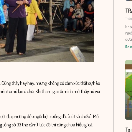
TR
Tháng
Nhắc
ngườ
đườn
Read
òi. Cũng thấy hay hay, nhưng không có cảm xúc thật sự hào
ên tụi nó lại rủ chơi. Khi tham gia rồi mình mới thấy nó vui
ười địa phương đều ngồi bệt xuống đất (có trải chiếu). Mỗi
g tổng số 33 thẻ cầm). Lúc đó thì cũng chưa hiểu gì cả.
Tại