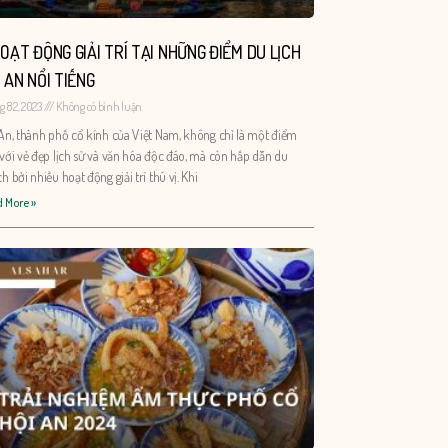
OẠT ĐỘNG GIẢI TRÍ TẠI NHỮNG ĐIỂM DU LỊCH
 AN NỔI TIẾNG
 8 2, 2023
Không có bình luận
An, thành phố cổ kính của Việt Nam, không chỉ là một điểm
với vẻ đẹp lịch sử và văn hóa độc đáo, mà còn hấp dẫn du
h bởi nhiều hoạt động giải trí thú vị. Khi
 More »