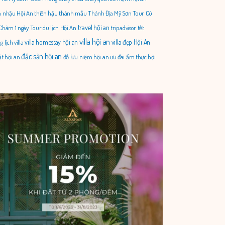
 nhậu Hội An
thiên hậu thánh mẫu
Thánh Địa Mỹ Sơn
Tour Cù
travel hội an
Chàm 1 ngày
Tour du lịch Hội An
tripadvisor
tết
villa hội an
villa homestay hội an
villa đẹp Hội An
g lịch
villa
đặc sản hội an
ặt hội an
đồ lưu niệm hội an
ưu đãi
ẩm thực hội