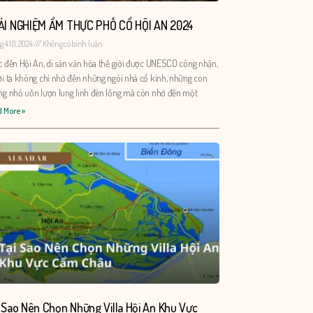
ẢI NGHIỆM ẨM THỰC PHỐ CỔ HỘI AN 2024
 4 10, 2024
Không có bình luận
 đến Hội An, di sản văn hóa thế giới được UNESCO công nhận,
i ta không chỉ nhớ đến những ngôi nhà cổ kính, những con
g nhỏ uốn lượn lung linh đèn lồng mà còn nhớ đến một
 More »
 Sao Nên Chọn Những Villa Hội An Khu Vực