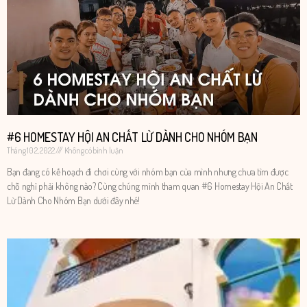
#6 HOMESTAY HỘI AN CHẤT LỪ DÀNH CHO NHÓM BẠN
Tháng 10 2, 2022
Không có bình luận
Bạn đang có kế hoạch đi chơi cùng với nhóm bạn của mình nhưng chưa tìm được
chỗ nghỉ phải không nào? Cùng chúng mình tham quan #6 Homestay Hội An Chất
Lừ Dành Cho Nhóm Bạn dưới đây nhé!