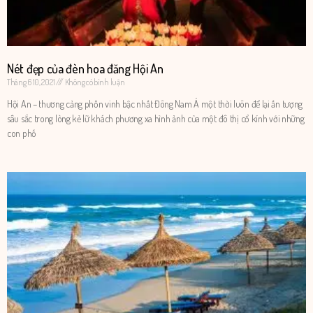
Nét đẹp của đèn hoa đăng Hội An
Tháng 6 10, 2021
Không có bình luận
Hội An – thương cảng phồn vinh bậc nhất Đông Nam Á một thời luôn để lại ấn tượng
sâu sắc trong lòng kẻ lữ khách phương xa hình ảnh của một đô thị cổ kính với những
con phố