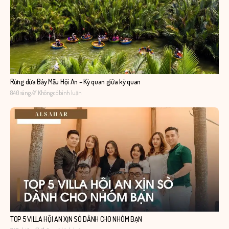
Rừng dừa Bảy Mẫu Hội An – Kỳ quan giữa kỳ quan
8:40 sáng
Không có bình luận
TOP 5 VILLA HỘI AN XỊN SÒ DÀNH CHO NHÓM BẠN