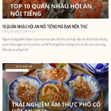
10 QUÁN NHẬU HỘI AN NỔI TIẾNG MÀ BẠN NÊN THỬ
Tháng 7 21, 2023
2 Bình luận
Ngoài những điểm tham quan và mua sắm, Hội An còn hấp dẫn du khách bởi những
quán nhậu ngon và rẻ, nơi bạn có thể thưởng thức những món ăn đặc sản của vùng
đất này và uống một