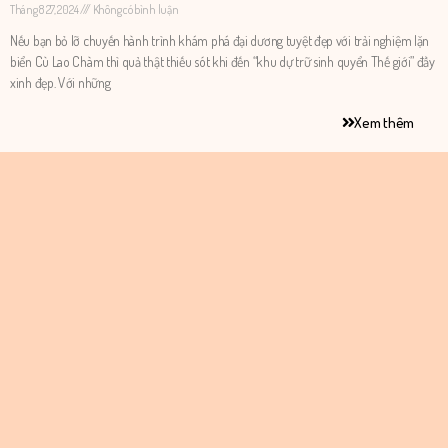
Tháng 8 27, 2024
Không có bình luận
Nếu bạn bỏ lỡ chuyến hành trình khám phá đại dương tuyệt đẹp với trải nghiệm lặn
biển Cù Lao Chàm thì quả thật thiếu sót khi đến “khu dự trữ sinh quyển Thế giới” đầy
xinh đẹp. Với những
Xem thêm