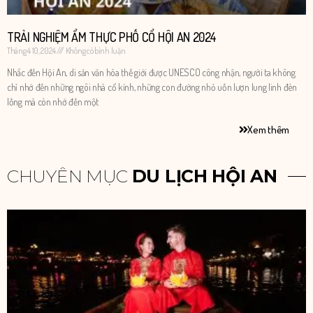
TRẢI NGHIỆM ẨM THỰC PHỐ CỔ HỘI AN 2024
Tháng 4 10, 2024
Không có bình luận
Nhắc đến Hội An, di sản văn hóa thế giới được UNESCO công nhận, người ta không
chỉ nhớ đến những ngôi nhà cổ kính, những con đường nhỏ uốn lượn lung linh đèn
lồng mà còn nhớ đến một
Xem thêm
CHUYÊN MỤC
DU LỊCH HỘI AN