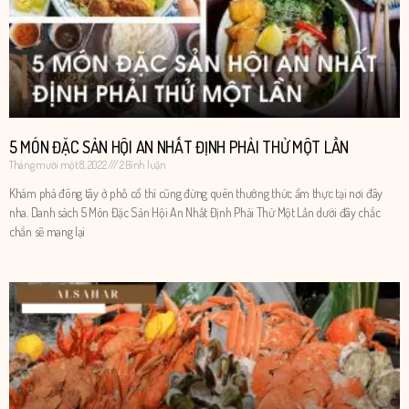
5 MÓN ĐẶC SẢN HỘI AN NHẤT ĐỊNH PHẢI THỬ MỘT LẦN
Tháng mười một 8, 2022
2 Bình luận
Khám phá đông tây ở phố cổ thì cũng đừng quên thưởng thức ẩm thực tại nơi đây
nha. Danh sách 5 Món Đặc Sản Hội An Nhất Định Phải Thử Một Lần dưới đây chắc
chắn sẽ mang lại