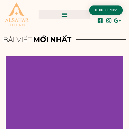
Nhảy
tới
BOOKING NOW
nội
dung
BÀI VIẾT
MỚI NHẤT