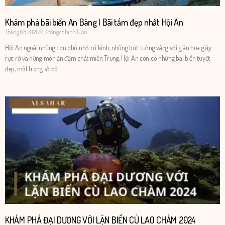
Khám phá bãi biển An Bàng | Bãi tắm đẹp nhất Hội An
Tháng 6 8, 2021
Không có bình luận
Hội An ngoài những con phố nhỏ cổ kính, những bức tường vàng với giàn hoa giấy
rực rỡ và hững món ăn đậm chất miền Trung. Hội An còn có những bãi biển tuyệt
đẹp, một trong số đó
KHÁM PHÁ ĐẠI DƯƠNG VỚI LẶN BIỂN CÙ LAO CHÀM 2024