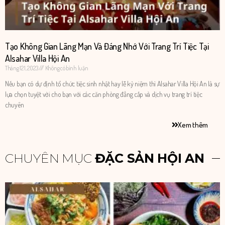
Tạo Không Gian Lãng Mạn Và Đáng Nhớ Với Trang Trí Tiệc Tại
Alsahar Villa Hội An
Tháng 12 1, 2023
Không có bình luận
Nếu bạn có dự định tổ chức tiệc sinh nhật hay lễ kỷ niệm thì Alsahar Villa Hội An là sự
lựa chọn tuyệt vời cho bạn với các căn phòng đẳng cấp và dịch vụ trang trí tiệc
chuyên
Xem thêm
CHUYÊN MỤC
ĐẶC SẢN HỘI AN