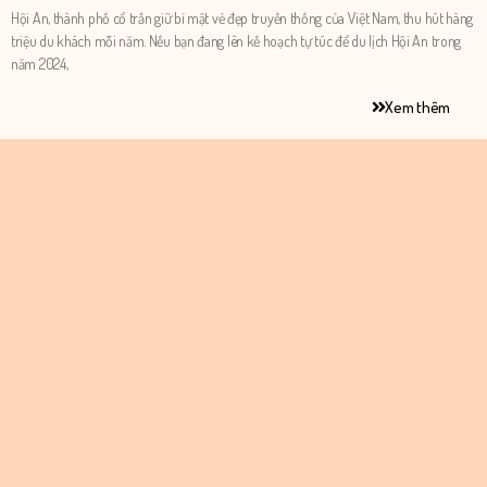
Hội An, thành phố cổ trấn giữ bí mật vẻ đẹp truyền thống của Việt Nam, thu hút hàng
triệu du khách mỗi năm. Nếu bạn đang lên kế hoạch tự túc để du lịch Hội An trong
năm 2024,
Xem thêm