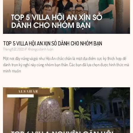
TOP 5 VILLA HỘI AN XỊN SÒ DÀNH CHO NHÓM BẠN
Tháng 8 22, 2022
Không có bình luận
Một nơi đầy nắng và gió như Hội An chắc chắn là một địa điểm cực kỳ thích hợp để
dành trọn kỳ nghỉ này cùng nhóm bạn thân. Các bạn đã lựa chọn được hình thức mà
mình muốn