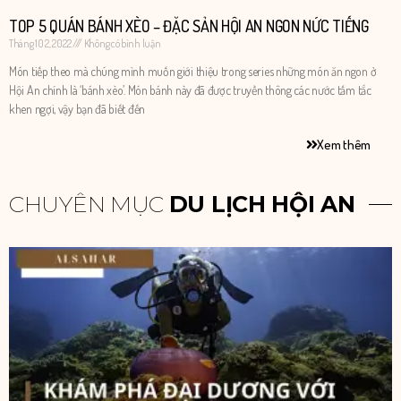
TOP 5 QUÁN BÁNH XÈO – ĐẶC SẢN HỘI AN NGON NỨC TIẾNG
Tháng 10 2, 2022
Không có bình luận
Món tiếp theo mà chúng mình muốn giới thiệu trong series những món ăn ngon ở
Hội An chính là ‘bánh xèo’. Món bánh này đã được truyền thông các nước tấm tắc
khen ngợi, vậy bạn đã biết đến
Xem thêm
CHUYÊN MỤC
DU LỊCH HỘI AN