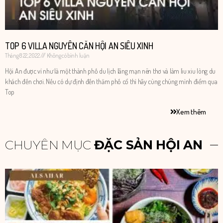
TOP 6 VILLA NGUYÊN CĂN HỘI AN SIÊU XINH
Tháng 8 22, 2022
Không có bình luận
Hội An được ví như là một thành phố du lịch lãng mạn nên thơ và làm liu xiu lòng du
khách đến chơi. Nếu có dự định đến thăm phố cổ thì hãy cùng chúng mình điểm qua
Top
Xem thêm
CHUYÊN MỤC
ĐẶC SẢN HỘI AN