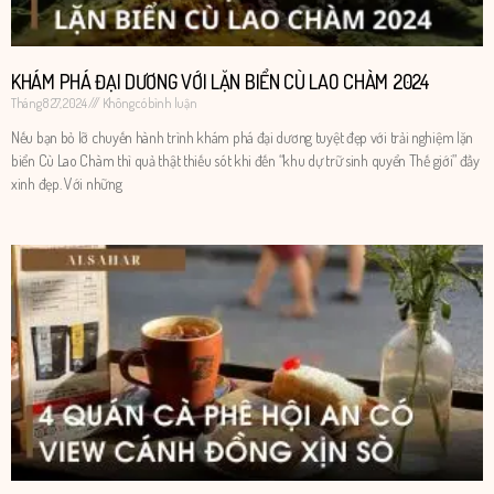
KHÁM PHÁ ĐẠI DƯƠNG VỚI LẶN BIỂN CÙ LAO CHÀM 2024
Tháng 8 27, 2024
Không có bình luận
Nếu bạn bỏ lỡ chuyến hành trình khám phá đại dương tuyệt đẹp với trải nghiệm lặn
biển Cù Lao Chàm thì quả thật thiếu sót khi đến “khu dự trữ sinh quyển Thế giới” đầy
xinh đẹp. Với những