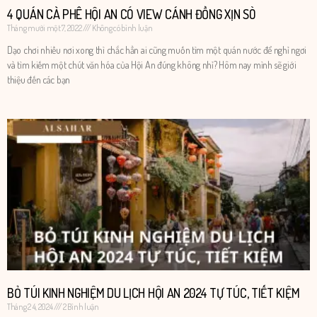
4 QUÁN CÀ PHÊ HỘI AN CÓ VIEW CÁNH ĐỒNG XỊN SÒ
Tháng mười một 7, 2022
Không có bình luận
Dạo chơi nhiều nơi xong thì chắc hẳn ai cũng muốn tìm một quán nước để nghỉ ngơi
và tìm kiếm một chút văn hóa của Hội An đúng không nhỉ? Hôm nay mình sẽ giới
thiệu đến các bạn
BỎ TÚI KINH NGHIỆM DU LỊCH HỘI AN 2024 TỰ TÚC, TIẾT KIỆM
Tháng 2 4, 2024
2 Bình luận