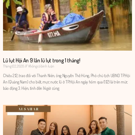
Lũ lụt Hội An 9 lần lũ lụt trong 1 tháng!
Tháng 12 2, 2020
Không có bình luận
Chiều 2.12, trao đổi với Thanh Niên, ông Nguyễn Thế Hùng, Phó chủ tịch UBND TP.Hội
An (Quảng Nam) cho biết, mực nước lũ ở TP.Hội An ngày hôm qua (1.12) là trên mức
báo động 3. Hiện, tính đến 14 giờ cùng