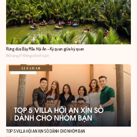
Rừng dừa Bảy Mẫu Hội An – Kỳ quan giữa kỳ quan
8:40 sáng
Không có bình luận
TOP 5 VILLA HỘI AN XỊN SÒ DÀNH CHO NHÓM BẠN