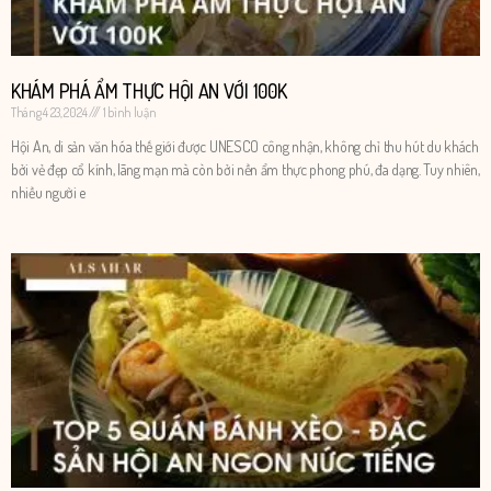
KHÁM PHÁ ẨM THỰC HỘI AN VỚI 100K
Tháng 4 23, 2024
1 bình luận
Hội An, di sản văn hóa thế giới được UNESCO công nhận, không chỉ thu hút du khách
bởi vẻ đẹp cổ kính, lãng mạn mà còn bởi nền ẩm thực phong phú, đa dạng. Tuy nhiên,
nhiều người e