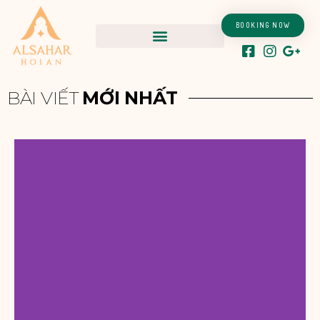
Nhảy
tới
BOOKING NOW
nội
dung
BÀI VIẾT
MỚI NHẤT