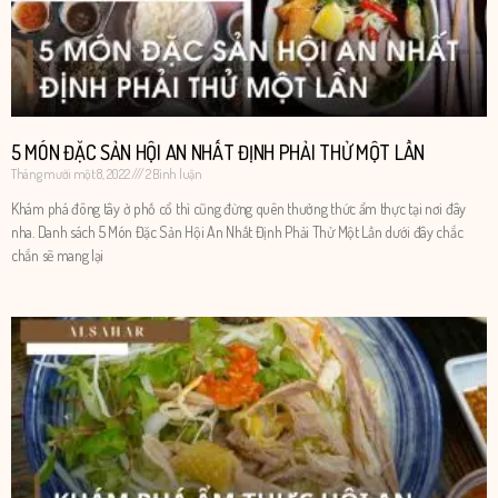
5 MÓN ĐẶC SẢN HỘI AN NHẤT ĐỊNH PHẢI THỬ MỘT LẦN
Tháng mười một 8, 2022
2 Bình luận
Khám phá đông tây ở phố cổ thì cũng đừng quên thưởng thức ẩm thực tại nơi đây
nha. Danh sách 5 Món Đặc Sản Hội An Nhất Định Phải Thử Một Lần dưới đây chắc
chắn sẽ mang lại