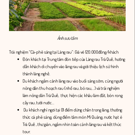
Ảnh sưu tầm
Trải nghiệm “Cà-phê sáng tại Làng rau”: Giá vé 120.000đồng/khách
Đón khách tại Trung tâm đón tiếp của Làng rau Trà Quế, hướng
dẫn khách di chuyển vào làng rau và giới thiệu lịch sử hình
thành làng nghề.
Du khách ngắm cảnh làng rau vào buổi sáng sớm, cùng người
nông dân thu hoạch rau (nhổ rau, bó rau,…) và trải nghiệm
làm nông dân Trà Quế, thực hiện các khâu làm đất, bón rong
cấy rau, tưới nước…
Du khách nghỉ ngơi tại 01 điểm dừng chân trong làng, thưởng
thức cà phê sáng, dùng điểm tâm món Mì Quảng, nước hạt é
Trà Quế , thư giản, ngắm nhìn toàn cảnh làng rau và kết thúc
tour.