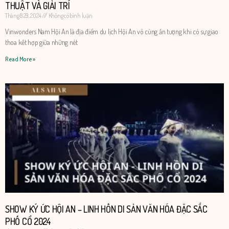
THUẬT VÀ GIẢI TRÍ
Tháng 8 29, 2024
Không có bình luận
Vinwonders Nam Hội An là địa điểm du lịch Hội An vô cùng ấn tượng khi có sự giao
thoa kết hợp giữa những nét
Read More »
SHOW KÝ ỨC HỘI AN – LINH HỒN DI SẢN VĂN HÓA ĐẶC SẮC
PHỐ CỔ 2024