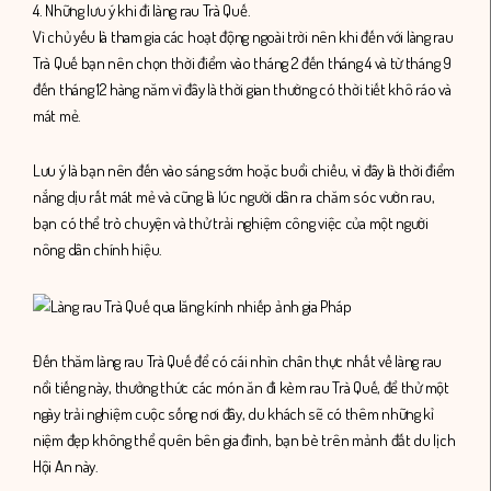
4. Những lưu ý khi đi làng rau Trà Quế.
Vì chủ yếu là tham gia các hoạt động ngoài trời nên khi đến với làng rau
Trà Quế bạn nên chọn thời điểm vào tháng 2 đến tháng 4 và từ tháng 9
đến tháng 12 hàng năm vì đây là thời gian thường có thời tiết khô ráo và
mát mẻ.
Lưu ý là bạn nên đến vào sáng sớm hoặc buổi chiều, vì đây là thời điểm
nắng dịu rất mát mẻ và cũng là lúc người dân ra chăm sóc vườn rau,
bạn có thể trò chuyện và thử trải nghiệm công việc của một người
nông dân chính hiệu.
Đến thăm làng rau Trà Quế để có cái nhìn chân thực nhất về làng rau
nổi tiếng này, thưởng thức các món ăn đi kèm rau Trà Quế, để thử một
ngày trải nghiệm cuộc sống nơi đây, du khách sẽ có thêm những kỉ
niệm đẹp không thể quên bên gia đình, bạn bè trên mảnh đất du lịch
Hội An này.