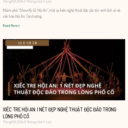
Tháng 8 29, 2024
Không có bình luận
Khám phá “Show Ký Ức Hội An”, một sự kiện nghệ thuật đặc sắc tôn vinh lịch sử và
văn hóa Hội An. Tận hưởng
Read More »
XIẾC TRE HỘI AN: 1 NÉT ĐẸP NGHỆ THUẬT ĐỘC ĐÁO TRONG
LÒNG PHỐ CỔ
Tháng 8 29, 2024
Không có bình luận