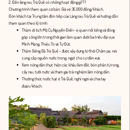
2. Đến làng rau Trà Quế có những hoạt động gì???
Chương trình tham quan cơ bản: Giá vé 35.000 đồng/khách.
Đón khách tại Trung tâm đón tiếp của Làng rau Trà Quế và hướng dẫn
tham quan theo lộ trình:
Thăm di tích Mộ Cụ Nguyễn Điển- vị quan nổi tiếng và đóng
góp công lớn trong thời gian làm quan dưới ba triều đại vua
Minh Mạng, Thiệu Trị và Tự Đức.
Thăm Giếng Đá Trà Quế – được xây dựng từ thời Chăm pa, nơi
cung cấp nguồn nước trong, ngọt cho cư dân xưa.
Xem nông dân thực hiện các khâu làm đất, bón phân từ rong,
cấy rau, tưới nước và tham gia trải nghiệm làm nông dân.
Thưởng thức nước hạt é Trà Quế, nghỉ ngơi và chia tay
đoàn/khách.