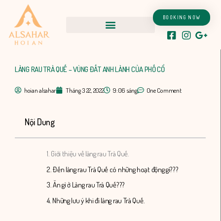
Nhảy
tới
BOOKING NOW
nội
dung
LÀNG RAU TRÀ QUẾ – VÙNG ĐẤT ANH LÀNH CỦA PHỐ CỔ
hoian alsahar
Tháng 3 22, 2022
9:06 sáng
One Comment
Nội Dung
1. Giới thiệu về làng rau Trà Quế.
2. Đến làng rau Trà Quế có những hoạt động gì???
3. Ăn gì ở Làng rau Trà Quế???
4. Những lưu ý khi đi làng rau Trà Quế.