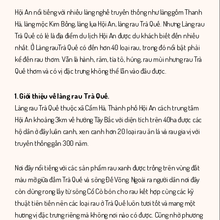
Hội An nổi tiếng với nhiều làng nghề truyền thống như làng gốm Thanh
Hà, làng mộc Kim Bồng, làng lụa Hội An, làng rau Trà Quế. Nhưng Làng rau
Trà Quế có lẻ là địa điểm du lịch Hội An được du khách biết đến nhiều
nhất. Ở Làng rauTrà Quế có đến hơn 40 loại rau, trong đó nổi bật phải
kể đến rau thơm. Vẫn là hành, răm, tía tô, húng, rau mùi nhưng rau Trà
Quế thơm và có vị đặc trưng không thể lẫn vào đâu được.
1. Giới thiệu về làng rau Trà Quế.
Làng rau Trà Quế thuộc xã Cẩm Hà, Thành phố Hội An cách trung tâm
Hội An khoảng 3km về hướng Tây Bắc với diện tích trên 40ha được các
hộ dân ở đây luân canh, xen canh hơn 20 loại rau ăn lá và rau gia vị với
truyền thống gần 300 năm.
Nơi đây nổi tiếng với các sản phẩm rau xanh được trồng trên vùng đất
màu mỡ giữa đầm Trà Quế và sông Đế Võng. Ngoài ra người dân nơi đây
còn dùng rong lấy từ sông Cổ Cò bón cho rau kết hợp cùng các kỹ
thuật tiên tiến nên các loại rau ở Trà Quế luôn tươi tốt và mang một
hương vị đặc trưng riêng mà không nơi nào có được. Cũng nhờ phương