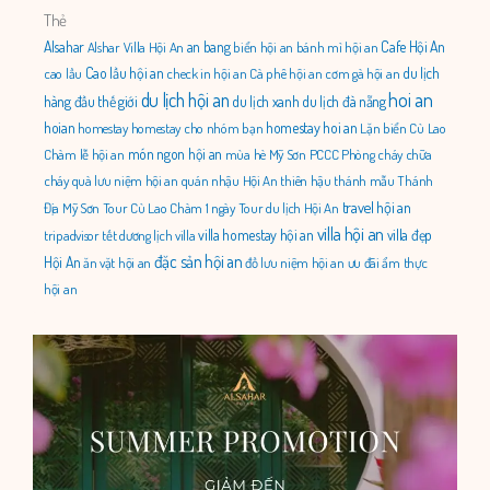
Thẻ
Alsahar
an bang
Cafe Hội An
Alshar Villa Hội An
biển hội an
bánh mì hội an
Cao lầu hội an
du lịch
cao lầu
check in hội an
Cà phê hội an
cơm gà hội an
du lịch hội an
hoi an
hàng đầu thế giới
du lịch xanh
du lịch đà nẵng
hoian
homestay hoi an
homestay
homestay cho nhóm bạn
Lặn biển Cù Lao
món ngon hội an
Chàm
lễ hội an
mùa hè
Mỹ Sơn
PCCC
Phòng cháy chữa
cháy
quà lưu niệm hội an
quán nhậu Hội An
thiên hậu thánh mẫu
Thánh
travel hội an
Địa Mỹ Sơn
Tour Cù Lao Chàm 1 ngày
Tour du lịch Hội An
villa hội an
villa homestay hội an
villa đẹp
tripadvisor
tết dương lịch
villa
đặc sản hội an
Hội An
ăn vặt hội an
đồ lưu niệm hội an
ưu đãi
ẩm thực
hội an