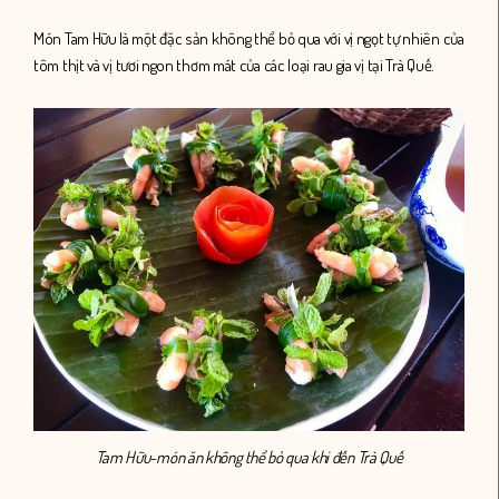
Món Tam Hữu là một đặc sản không thể bỏ qua với vị ngọt tự nhiên của
tôm thịt và vị tươi ngon thơm mát của các loại rau gia vị tại Trà Quế.
Tam Hữu-món ăn không thể bỏ qua khi đến Trà Quế