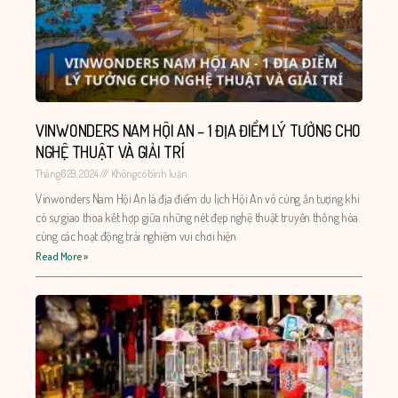
VINWONDERS NAM HỘI AN – 1 ĐỊA ĐIỂM LÝ TƯỞNG CHO
NGHỆ THUẬT VÀ GIẢI TRÍ
Tháng 8 29, 2024
Không có bình luận
Vinwonders Nam Hội An là địa điểm du lịch Hội An vô cùng ấn tượng khi
có sự giao thoa kết hợp giữa những nét đẹp nghệ thuật truyền thống hòa
cùng các hoạt động trải nghiệm vui chơi hiện
Read More »