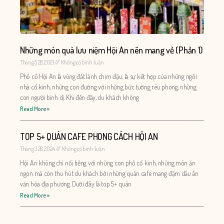
Những món quà lưu niệm Hội An nên mang về (Phần 1)
Tháng 5 28, 2021
Không có bình luận
Phố cổ Hội An là vùng đất lành chim đậu, là sự kết hợp của những ngồi
nhà cổ kính, những con đường với những bức tường rêu phong, những
con người bình dị. Khi đến đây, du khách không
Read More »
TOP 5+ QUÁN CAFE PHONG CÁCH HỘI AN
Tháng 3 28, 2024
Không có bình luận
Hội An không chỉ nổi tiếng với những con phố cổ kính, những món ăn
ngon mà còn thu hút du khách bởi những quán cafe mang đậm dấu ấn
văn hóa địa phương. Dưới đây là top 5+ quán
Read More »