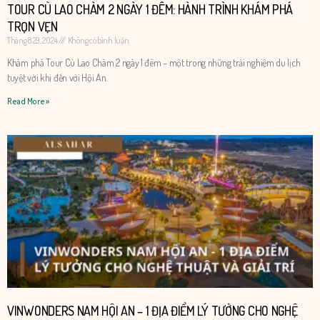
TOUR CÙ LAO CHÀM 2 NGÀY 1 ĐÊM: HÀNH TRÌNH KHÁM PHÁ
TRỌN VẸN
Tháng 8 29, 2024
Không có bình luận
Khám phá Tour Cù Lao Chàm 2 ngày 1 đêm – một trong những trải nghiệm du lịch
tuyệt vời khi đến với Hội An.
Read More »
VINWONDERS NAM HỘI AN – 1 ĐỊA ĐIỂM LÝ TƯỞNG CHO NGHỆ