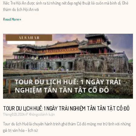
Xiếc Tre Hội An được sinh ra từ những nét đẹp nghệ thuật lôi cuốn mà bình dị. Ghé
thăm du lịch Hội An với
Read More »
TOUR DU LỊCH HUẾ: 1 NGÀY TRẢI NGHIỆM TẤN TẦN TẬT CỐ ĐÔ
Tháng 8 29, 2024
Không có bình luận
Tour du lịch Huế là chuyến hành trình ghé thăm Cố đô mộng mơ trữ tình với những
giá trị văn hóa – lịch sử