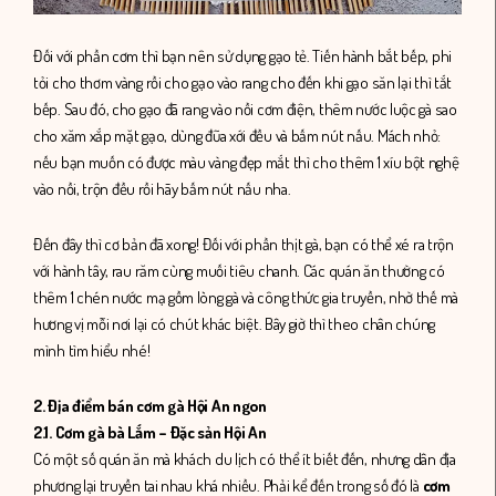
Đối với phần cơm thì bạn nên sử dụng gạo tẻ. Tiến hành bắt bếp, phi
tỏi cho thơm vàng rồi cho gạo vào rang cho đến khi gạo săn lại thì tắt
bếp. Sau đó, cho gạo đã rang vào nồi cơm điện, thêm nước luộc gà sao
cho xăm xắp mặt gạo, dùng đũa xới đều và bấm nút nấu. Mách nhỏ:
nếu bạn muốn có được màu vàng đẹp mắt thì cho thêm 1 xíu bột nghệ
vào nồi, trộn đều rồi hãy bấm nút nấu nha.
Đến đây thì cơ bản đã xong! Đối với phần thịt gà, bạn có thể xé ra trộn
với hành tây, rau răm cùng muối tiêu chanh. Các quán ăn thường có
thêm 1 chén nước mạ gồm lòng gà và công thức gia truyền, nhờ thế mà
hương vị mỗi nơi lại có chút khác biệt. Bây giờ thì theo chân chúng
mình tìm hiểu nhé!
2. Địa điểm bán cơm gà Hội An ngon
2.1. Cơm gà bà Lắm – Đặc sản Hội An
Có một số quán ăn mà khách du lịch có thể ít biết đến, nhưng dân địa
phương lại truyền tai nhau khá nhiều. Phải kể đến trong số đó là
cơm