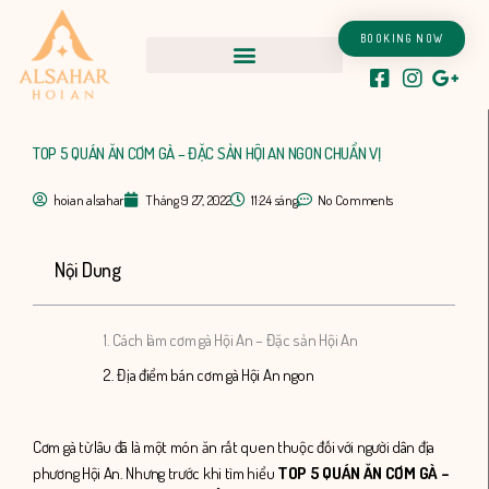
Nhảy
tới
BOOKING NOW
nội
dung
TOP 5 QUÁN ĂN CƠM GÀ – ĐẶC SẢN HỘI AN NGON CHUẨN VỊ
hoian alsahar
Tháng 9 27, 2022
11:24 sáng
No Comments
Nội Dung
1. Cách làm cơm gà Hội An – Đặc sản Hội An
2. Địa điểm bán cơm gà Hội An ngon
Cơm gà từ lâu đã là một món ăn rất quen thuộc đối với người dân địa
phương Hội An. Nhưng trước khi tìm hiểu
TOP 5 QUÁN ĂN CƠM GÀ –