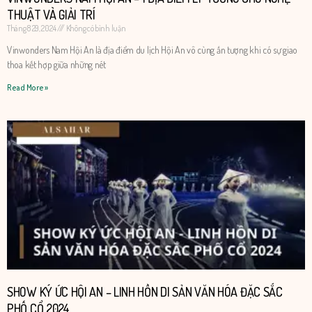
THUẬT VÀ GIẢI TRÍ
Tháng 8 29, 2024
Không có bình luận
Vinwonders Nam Hội An là địa điểm du lịch Hội An vô cùng ấn tượng khi có sự giao
thoa kết hợp giữa những nét
Read More »
SHOW KÝ ỨC HỘI AN – LINH HỒN DI SẢN VĂN HÓA ĐẶC SẮC
PHỐ CỔ 2024