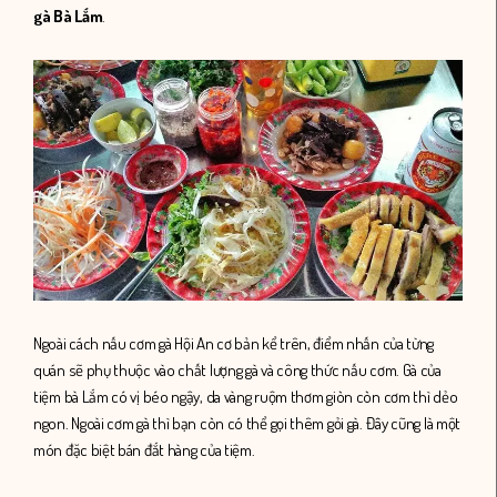
gà Bà Lắm
.
Ngoài cách nấu cơm gà Hội An cơ bản kể trên, điểm nhấn của từng
quán sẽ phụ thuộc vào chất lượng gà và công thức nấu cơm. Gà của
tiệm bà Lắm có vị béo ngậy, da vàng ruộm thơm giòn còn cơm thì dẻo
ngon. Ngoài cơm gà thì bạn còn có thể gọi thêm gỏi gà. Đây cũng là một
món đặc biệt bán đắt hàng của tiệm.