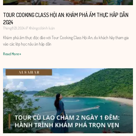
TOUR COOKING CLASS HỘI AN: KHÁM PHÁ ẨM THỰC HẤP DẪN
2024
Tháng 8 29, 2024
Không có bình luận
​​Khám phá ẩm thực độc đáo với Tour Cooking Class Hội An, du khách hãy tham gia
vào các lớp học nấu ăn hấp dẫn
Read More »