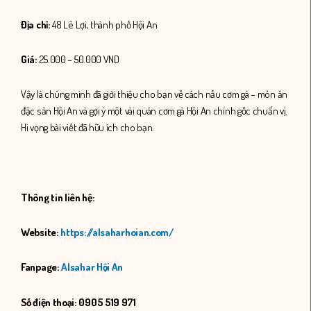
Địa chỉ:
48 Lê Lợi, thành phố Hội An
Giá:
25.000 – 50.000 VND
Vậy là chúng mình đã giới thiệu cho bạn về cách nấu cơm gà – món ăn
đặc sản Hội An và gợi ý một vài quán cơm gà Hội An chính gốc chuẩn vị.
Hi vọng bài viết đã hữu ích cho bạn.
Thông tin liên hệ:
Website:
https://alsaharhoian.com/
Fanpage:
Alsahar Hội An
Số điện thoại: 0905 519 971