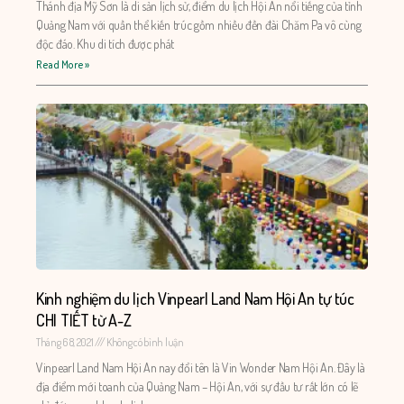
Thánh địa Mỹ Sơn là di sản lịch sử, điểm du lịch Hội An nổi tiếng của tỉnh
Quảng Nam với quần thể kiến trúc gồm nhiều đền đài Chăm Pa vô cùng
độc đáo. Khu di tích được phát
Read More »
Kinh nghiệm du lịch Vinpearl Land Nam Hội An tự túc
CHI TIẾT từ A-Z
Tháng 6 8, 2021
Không có bình luận
Vinpearl Land Nam Hội An nay đổi tên là Vin Wonder Nam Hội An. Đây là
địa điểm mới toanh của Quảng Nam – Hội An, với sự đầu tư rất lớn có lẽ