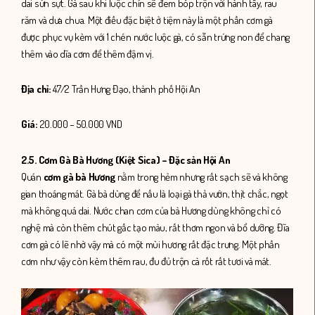
dai sừn sựt. Gà sau khi luộc chín sẽ đem bóp trộn với hành tây, rau
răm và dưa chua. Một điều đặc biệt ở tiệm này là một phần cơm gà
được phục vụ kèm với 1 chén nước luộc gà, có sẵn trứng non để chang
thêm vào dĩa cơm để thêm đậm vị.
Địa chỉ:
47/2 Trần Hưng Đạo, thành phố Hội An
Giá:
20.000 – 50.000 VND
2.5. Cơm Gà Bà Hương (Kiệt Sica) – Đặc sản Hội An
Quán
cơm gà bà Hương
nằm trong hẻm nhưng rất sạch sẽ và không
gian thoáng mát. Gà bà dùng để nấu là loại gà thả vườn, thịt chắc, ngọt
mà không quá dai. Nước chan cơm của bà Hương dùng không chỉ có
nghệ mà còn thêm chút gấc tạo màu, rất thơm ngon và bổ dưỡng. Đĩa
cơm gà có lẽ nhờ vậy mà có một mùi hương rất đặc trưng. Một phần
cơm như vậy còn kèm thêm rau, đu đủ trộn cà rốt rất tươi và mát.