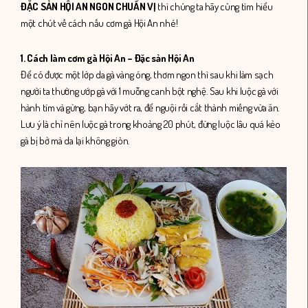
ĐẶC SẢN HỘI AN NGON CHUẨN VỊ
thì chúng ta hãy cùng tìm hiểu
một chút về cách nấu cơm gà Hội An nhé!
1. Cách làm cơm gà Hội An – Đặc sản Hội An
Để có được một lớp da gà vàng óng, thơm ngon thì sau khi làm sạch
người ta thường ướp gà với 1 muỗng canh bột nghệ. Sau khi luộc gà với
hành tím và gừng, bạn hãy vớt ra, để nguội rồi cắt thành miếng vừa ăn.
Lưu ý là chỉ nên luộc gà trong khoảng 20 phút, đừng luộc lâu quá kẻo
gà bị bở mà da lại không giòn.