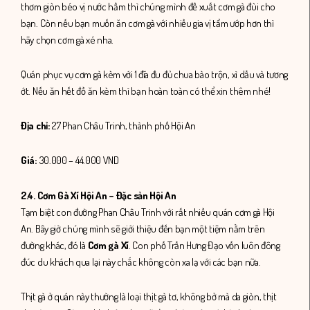
thơm giòn béo vị nước hầm thì chúng mình đề xuất cơm gà đùi cho
bạn. Còn nếu bạn muốn ăn cơm gà với nhiều gia vị tẩm ướp hơn thì
hãy chọn cơm gà xé nha.
Quán phục vụ cơm gà kèm với 1 đĩa đu đủ chua bào trộn, xì dầu và tương
ớt. Nếu ăn hết đồ ăn kèm thì bạn hoàn toàn có thể xin thêm nhé!
Địa chỉ:
27 Phan Châu Trinh, thành phố Hội An
Giá:
30.000 – 44.000 VND
2.4. Cơm Gà Xí Hội An – Đặc sản Hội An
Tạm biệt con đường Phan Châu Trinh với rất nhiều quán cơm gà Hội
An. Bây giờ chúng mình sẽ giới thiệu đến bạn một tiệm nằm trên
đường khác, đó là
Cơm gà Xí
. Con phố Trần Hưng Đạo vốn luôn đông
đúc du khách qua lại này chắc không còn xa lạ với các bạn nữa.
Thịt gà ở quán này thường là loại thịt gà tơ, không bở mà da giòn, thịt