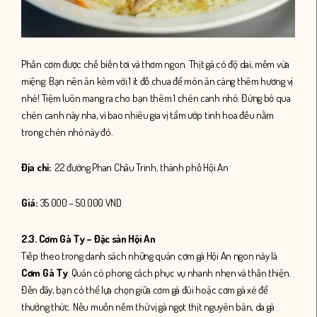
Phần cơm được chế biến tơi và thơm ngon. Thịt gà có độ dai, mềm vừa
miệng. Bạn nên ăn kèm với 1 ít đồ chua để món ăn càng thêm hương vị
nhé! Tiệm luôn mang ra cho bạn thêm 1 chén canh nhỏ. Đừng bỏ qua
chén canh này nha, vì bao nhiêu gia vị tẩm ướp tinh hoa đều nằm
trong chén nhỏ này đó.
Địa chỉ:
22 đường Phan Châu Trinh, thành phố Hội An
Giá:
35.000 – 50.000 VND
2.3. Cơm Gà Ty – Đặc sản Hội An
Tiếp theo trong danh sách những quán cơm gà Hội An ngon này là
Cơm Gà Ty
. Quán có phong cách phục vụ nhanh nhẹn và thân thiện.
Đến đây, bạn có thể lựa chọn giữa cơm gà đùi hoặc cơm gà xé để
thưởng thức. Nếu muốn nếm thử vị gà ngọt thịt nguyên bản, da gà