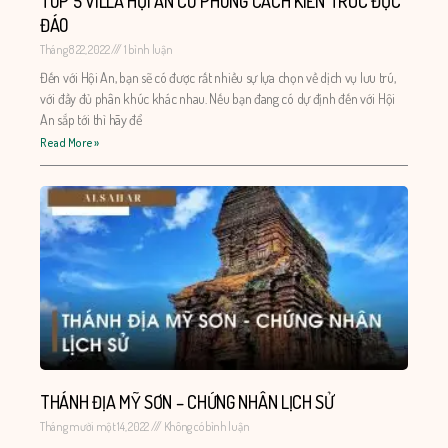
TOP 5 VILLA HỘI AN CÓ PHONG CÁCH KIẾN TRÚC ĐỘC
ĐÁO
Tháng 8 22, 2022
1 bình luận
Đến với Hội An, bạn sẽ có được rất nhiều sự lựa chọn về dịch vụ lưu trú,
với đầy đủ phân khúc khác nhau. Nếu bạn đang có dự định đến với Hội
An sắp tới thì hãy để
Read More »
THÁNH ĐỊA MỸ SƠN – CHỨNG NHÂN LỊCH SỬ
Tháng mười một 14, 2022
Không có bình luận