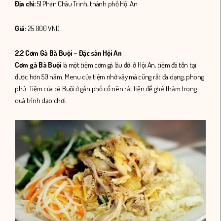
Địa chỉ:
51 Phan Châu Trinh, thành phố Hội An
Giá:
25.000 VND
2.2 Cơm Gà Bà Buội – Đặc sản Hội An
Cơm gà Bà Buội
là một tiệm cơm gà lâu đời ở Hội An, tiệm đã tồn tại
được hơn 50 năm. Menu của tiệm nhờ vậy mà cũng rất đa dạng, phong
phú. Tiệm của bà Buội ở gần phố cổ nên rất tiện để ghé thăm trong
quá trình dạo chơi.