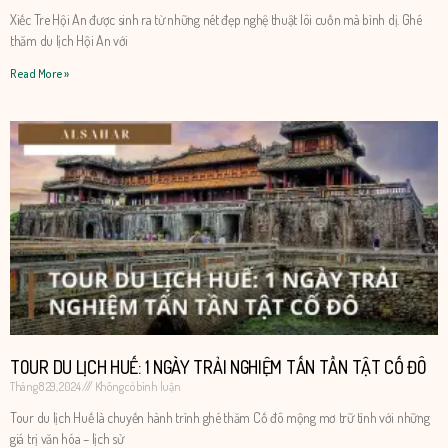
Xiếc Tre Hội An được sinh ra từ những nét đẹp nghệ thuật lôi cuốn mà bình dị. Ghé
thăm du lịch Hội An với
Read More »
TOUR DU LỊCH HUẾ: 1 NGÀY TRẢI NGHIỆM TẤN TẦN TẬT CỐ ĐÔ
Tháng 8 29, 2024
Không có bình luận
Tour du lịch Huế là chuyến hành trình ghé thăm Cố đô mộng mơ trữ tình với những
giá trị văn hóa – lịch sử