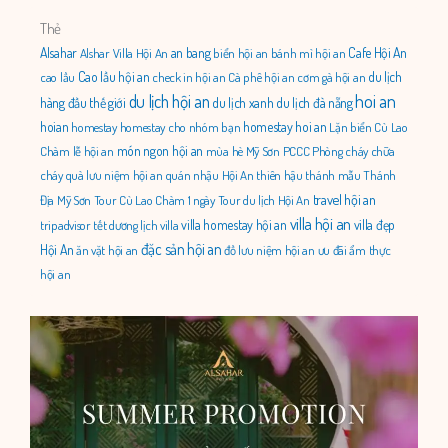
Thẻ
Alsahar
an bang
Cafe Hội An
Alshar Villa Hội An
biển hội an
bánh mì hội an
Cao lầu hội an
du lịch
cao lầu
check in hội an
Cà phê hội an
cơm gà hội an
du lịch hội an
hoi an
hàng đầu thế giới
du lịch xanh
du lịch đà nẵng
hoian
homestay hoi an
homestay
homestay cho nhóm bạn
Lặn biển Cù Lao
món ngon hội an
Chàm
lễ hội an
mùa hè
Mỹ Sơn
PCCC
Phòng cháy chữa
cháy
quà lưu niệm hội an
quán nhậu Hội An
thiên hậu thánh mẫu
Thánh
travel hội an
Địa Mỹ Sơn
Tour Cù Lao Chàm 1 ngày
Tour du lịch Hội An
villa hội an
villa homestay hội an
villa đẹp
tripadvisor
tết dương lịch
villa
đặc sản hội an
Hội An
ăn vặt hội an
đồ lưu niệm hội an
ưu đãi
ẩm thực
hội an