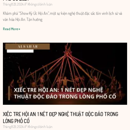
Tháng 8 29, 2024
Không có bình luận
Khám phá “Show Ký Ức Hội An”, một sự kiện nghệ thuật đặc sắc tôn vinh lịch sử và
văn hóa Hội An. Tận hưởng
Read More »
XIẾC TRE HỘI AN: 1 NÉT ĐẸP NGHỆ THUẬT ĐỘC ĐÁO TRONG
LÒNG PHỐ CỔ
Tháng 8 29, 2024
Không có bình luận