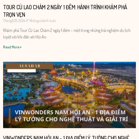
TOUR CÙ LAO CHÀM 2 NGÀY 1 ĐÊM: HÀNH TRÌNH KHÁM PHÁ
TRỌN VẸN
Tháng 8 29, 2024
Không có bình luận
Khám phá Tour Cù Lao Chàm 2 ngày 1 đêm – một trong những trải nghiệm du lịch
tuyệt vời khi đến với Hội An.
Read More »
VINWONDERS NAM HỘI AN – 1 ĐỊA ĐIỂM LÝ TƯỞNG CHO NGHỆ