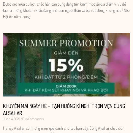
Bước vào mùa du lịch, chắc hẳn bạn cũng đang tìm kiếm một vài địa điểm vi vu để
tạo ra những khoảnh khắc đáng nhớ bên người thân và bạn bè đúng không nào? Nếu
Hội An nằm trong
KHUYẾN MÃI NGÀY HÈ – TẬN HƯỞNG KÌ NGHỈ TRỌN VẸN CÙNG
ALSAHAR
June 14, 2023
No Comments
Hè này Alsahar có những món quà dành cho các bạn đấy. Cùng Alsahar chào đón