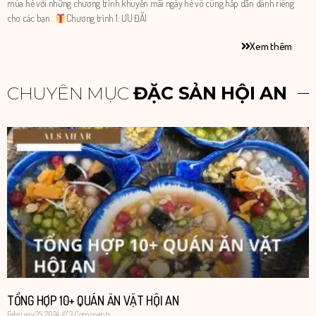
mùa hè với những chương trình khuyến mãi ngày hè vô cùng hấp dẫn dành riêng
cho các bạn.
Chương trình 1: ƯU ĐÃI
Xem thêm
CHUYÊN MỤC
ĐẶC SẢN HỘI AN
TỔNG HỢP 10+ QUÁN ĂN VẶT HỘI AN
February 25, 2024
3 Comments