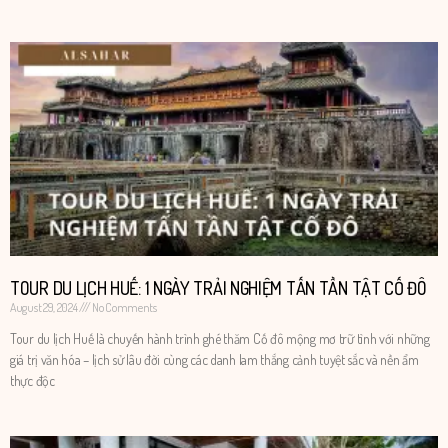
TOUR DU LỊCH HUẾ: 1 NGÀY TRẢI NGHIỆM TẤN TẦN TẬT CỐ ĐÔ
August 29, 2024
No Comments
Tour du lịch Huế là chuyến hành trình ghé thăm Cố đô mộng mơ trữ tình với những
giá trị văn hóa – lịch sử lâu đời cùng các danh lam thắng cảnh tuyệt sắc và nền ẩm
thực độc