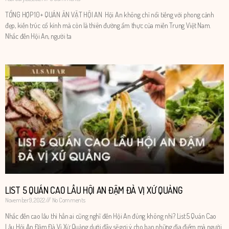
TỔNG HỢP 10+ QUÁN ĂN VẶT HỘI AN Hội An không chỉ nổi tiếng với phong cảnh
đẹp, kiến trúc cổ kính mà còn là thiên đường ẩm thực của miền Trung Việt Nam.
Nhắc đến Hội An, người ta
LIST 5 QUÁN CAO LẦU HỘI AN ĐẬM ĐÀ VỊ XỨ QUẢNG
November 9, 2022
No Comments
Nhắc đến cao lầu thì hẳn ai cũng nghĩ đến Hội An đúng không nhỉ? List 5 Quán Cao
Lầu Hội An Đậm Đà Vị Xứ Quảng dưới đây sẽ gợi ý cho bạn những địa điểm mà người