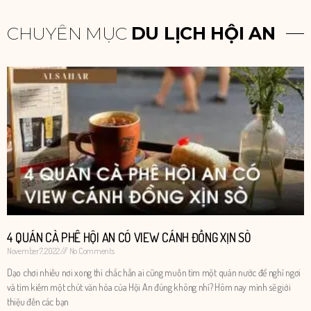
CHUYÊN MỤC
DU LỊCH HỘI AN
4 QUÁN CÀ PHÊ HỘI AN CÓ VIEW CÁNH ĐỒNG XỊN SÒ
November 7, 2022
No Comments
Dạo chơi nhiều nơi xong thì chắc hẳn ai cũng muốn tìm một quán nước để nghỉ ngơi
và tìm kiếm một chút văn hóa của Hội An đúng không nhỉ? Hôm nay mình sẽ giới
thiệu đến các bạn