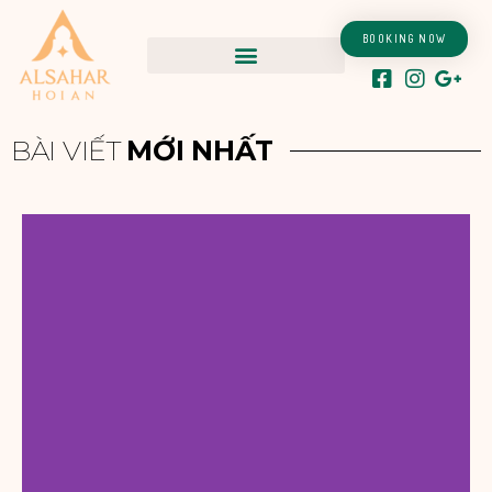
Skip
to
BOOKING NOW
content
BÀI VIẾT
MỚI NHẤT