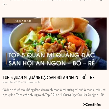
dân
TOP 5 QUÁN MÌ QUẢNG ĐẶC SẢN HỘI AN NGON – BỔ – RẺ
November 7, 2022
No Comments
Đã đến phố cổ mà không dành cho mình một tô mì quảng thì quả là một sự thiếu sót
cực kỳ lớn. Theo chân chúng mình Top 5 Quán Mì Quảng Đặc Sản Hội An Ngon – Bổ –
Xem thêm