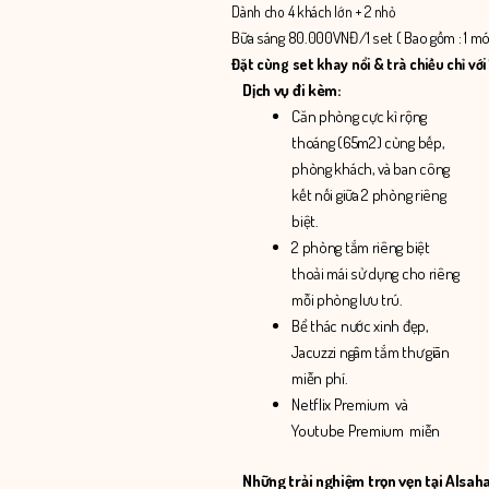
Dành cho 4 khách lớn + 2 nhỏ
Bữa sáng 80.000VNĐ/1 set ( Bao gồm : 1 món
Đặt cùng set khay nổi & trà chiều chỉ vớ
Dịch vụ đi kèm:
Căn phòng cực kì rộng
thoáng (65m2) cùng bếp,
phòng khách, và ban công
kết nối giữa 2 phòng riêng
biệt.
2 phòng tắm riêng biệt
thoải mái sử dụng cho riêng
mỗi phòng lưu trú.
Bể thác nước xinh đẹp,
Jacuzzi ngâm tắm thư giãn
miễn phí.
Netflix Premium và
Youtube Premium miễn
Những trải nghiệm trọn vẹn tại Alsaha