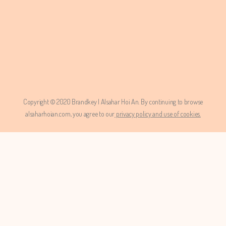
Copyright © 2020 Brandkey | Alsahar Hoi An. By continuing to browse
alsaharhoian.com,
you agree to our
privacy policy and use of cookies.