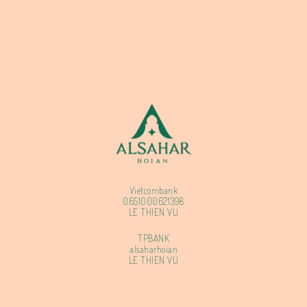
Vietcombank
0651000621398
LE THIEN VU
TPBANK
alsaharhoian
LE THIEN VU