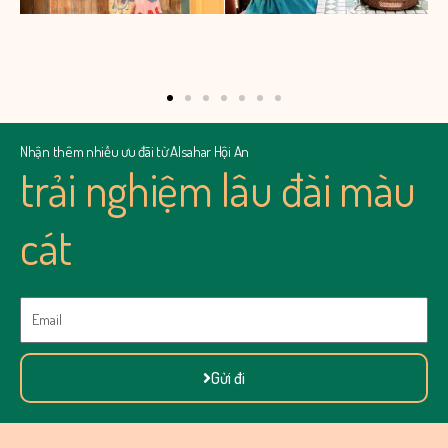
Nhận thêm nhiều ưu đãi từ Alsahar Hội An
trải nghiệm lâu đài màu
cát
Email
Gửi đi