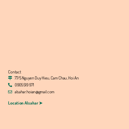
Contact
77/5 Nguyen Duy Hieu, Cam Chau, Hoi An
0905 519 971
alsahar.hoian@gmail.com
Location Alsahar ➤