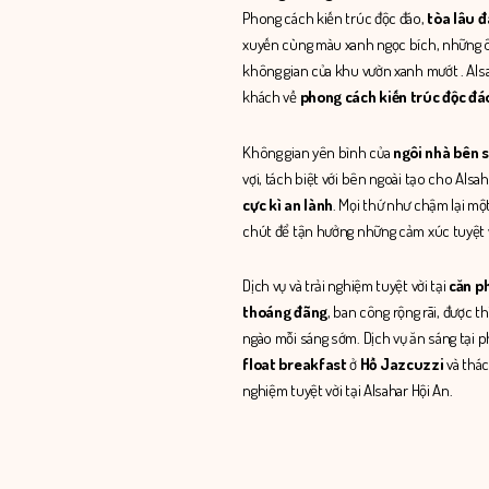
Phong cách kiến trúc độc đáo,
tòa lâu 
xuyến cùng màu xanh ngọc bích, những ô
không gian của khu vườn xanh mướt . Alsa
khách về
phong cách kiến trúc độc đáo
Không gian yên bình của
ngôi nhà bên 
vợi, tách biệt với bên ngoài tạo cho Alsah
cực kì an lành
. Mọi thứ như chậm lại mộ
chút để tận hưởng những cảm xúc tuyệt 
Dịch vụ và trải nghiệm tuyệt vời tại
căn ph
thoáng đãng
, ban công rộng rãi, được t
ngào mỗi sáng sớm. Dịch vụ ăn sáng tại 
float breakfast
ở
Hồ Jazcuzzi
và thác
nghiệm tuyệt vời tại Alsahar Hội An.