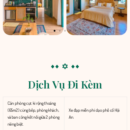
Dịch Vụ Đi Kèm
Căn phòng cực kì rộng thoáng
(65m2) cùng bếp, phòng khách,
Xe đạp miễn phí dạo phố cổ Hội
và ban công kết nối giữa 2 phòng
An.
riêng biệt.