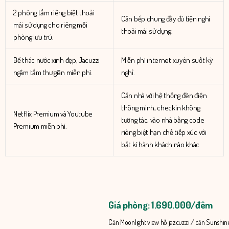
2 phòng tắm riêng biệt thoải
Căn bếp chung đầy đủ tiện nghi
mái sử dụng cho riêng mỗi
thoải mái sử dụng.
phòng lưu trú.
Bể thác nước xinh đẹp, Jacuzzi
Miễn phí internet xuyên suốt kỳ
ngâm tắm thư giãn miễn phí.
nghỉ.
Căn nhà với hệ thống đèn điện
thông minh, checkin không
Netflix Premium và Youtube
tương tác, vào nhà bằng code
Premium miễn phí.
riêng biệt hạn chế tiếp xúc với
bất kì hành khách nào khác
Giá phòng: 1.690.000/đêm
Căn Moonlight view hồ jazcuzzi / căn Sunshin