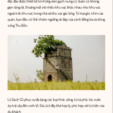
độc đáo được thiết kế từ những viên gạch nung cũ. Quán có không
gian rộng rãi, thoáng mát với nhiều khu vực khác nhau như: khu vực
ngoài trời, khu vực trong nhà và khu vực gác lửng. Từ mọi góc nhìn của
quán, bạn đều có thể chiêm ngưỡng vẻ đẹp của cánh đồng lúa và dòng
sông Thu Bồn.
Lò Gạch Cũ phục vụ đa dạng các loại thức uống, từ cà phê, trà, nước
ép trái cây đến sinh tố. Giá cả ở đây khá hợp lý, phù hợp với túi tiền của
du khách.