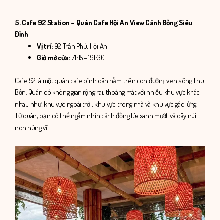
5. Cafe 92 Station – Quán Cafe Hội An View Cánh Đồng Siêu
Đỉnh
Vị trí:
92 Trần Phú, Hội An
Giờ mở cửa:
7h15 – 19h30
Cafe 92 là một quán cafe bình dân nằm trên con đường ven sông Thu
Bồn. Quán có không gian rộng rãi, thoáng mát với nhiều khu vực khác
nhau như: khu vực ngoài trời, khu vực trong nhà và khu vực gác lửng.
Từ quán, bạn có thể ngắm nhìn cánh đồng lúa xanh mướt và dãy núi
non hùng vĩ.