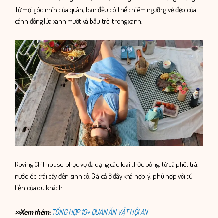
Từ mọi góc nhìn của quán, bạn đều có thể chiêm ngưỡng vẻ đẹp của
cánh đồng lúa xanh mướt và bầu trời trong xanh.
Roving Chillhouse phục vụ đa dạng các loại thức uống, từ cà phê, trà,
nước ép trái cây đến sinh tố. Giá cả ở đây khá hợp lý, phù hợp với túi
tiền của du khách.
>>Xem thêm:
TỔNG HỢP 10+ QUÁN ĂN VẶT HỘI AN