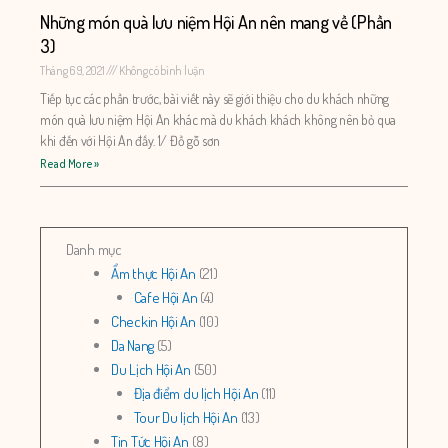
Những món quà lưu niệm Hội An nên mang về (Phần
3)
Tháng 6 9, 2021
Không có bình luận
Tiếp tục các phần trước, bài viết này sẽ giới thiệu cho du khách những
món quà lưu niệm Hội An khác mà du khách khách không nên bỏ qua
khi đến với Hội An đấy. 1/ Đồ gỗ sơn
Read More »
Danh mục
Ẩm thực Hội An
(21)
Cafe Hội An
(4)
Checkin Hội An
(10)
Da Nang
(5)
Du Lịch Hội An
(50)
Địa điểm du lịch Hội An
(11)
Tour Du lịch Hội An
(13)
Tin Tức Hội An
(8)