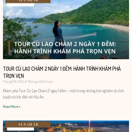
TOUR CÙ LAO CHÀM 2 NGÀY 1 ĐÊM: HÀNH TRÌNH KHÁM PHÁ
TRỌN VẸN
Tháng 8 29, 2024
Không có bình luận
Khám phá Tour Cù Lao Chàm 2 ngày 1 đêm – một trong những trải nghiệm du lịch
tuyệt vời khi đến với Hội An.
Read More »