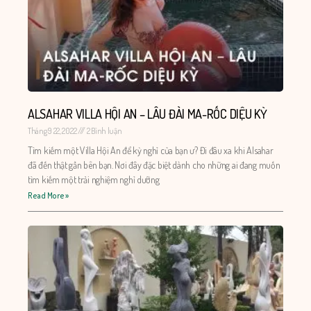
ALSAHAR VILLA HỘI AN – LÂU ĐÀI MA-RỐC DIỆU KỲ
Tháng 9 22, 2022
2 Bình luận
Tìm kiếm một Villa Hội An để kỳ nghỉ của bạn ư? Đi đâu xa khi Alsahar
đã đến thật gần bên bạn. Nơi đây đặc biệt dành cho những ai đang muốn
tìm kiếm một trải nghiệm nghỉ dưỡng
Read More »