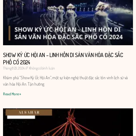
SHOW KÝ ỨC HỘI AN – LINH HỒN DI SẢN VĂN HÓA ĐẶC SẮC
PHỐ CỔ 2024
Tháng 8 29, 2024
Không có bình luận
Khám phá “Show Ký Ức Hội An”, một sự kiện nghệ thuật đặc sắc tôn vinh lịch sử và
văn hóa Hội An. Tận hưởng
Read More »