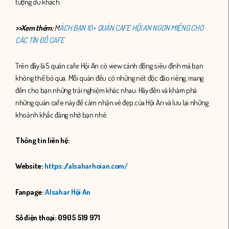
tượng du khách.
>>Xem thêm:
M
ÁCH BẠN 10+ QUÁN CAFE HỘI AN NGON MIỆNG CHO
CÁC TÍN ĐỒ CAFE
Trên đây là 5 quán cafe Hội An có view cánh đồng siêu đỉnh mà bạn
không thể bỏ qua. Mỗi quán đều có những nét độc đáo riêng, mang
đến cho bạn những trải nghiệm khác nhau. Hãy đến và khám phá
những quán cafe này để cảm nhận vẻ đẹp của Hội An và lưu lại những
khoảnh khắc đáng nhớ bạn nhé.
Thông tin liên hệ:
Website:
https://alsaharhoian.com/
Fanpage:
Alsahar Hội An
Số điện thoại: 0905 519 971