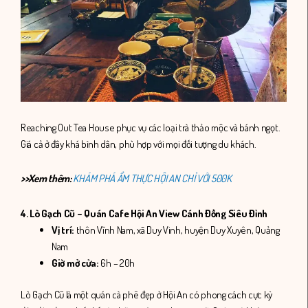
Reaching Out Tea House phục vụ các loại trà thảo mộc và bánh ngọt.
Giá cả ở đây khá bình dân, phù hợp với mọi đối tượng du khách.
>>Xem thêm:
KHÁM PHÁ ẨM THỰC HỘI AN CHỈ VỚI 500K
4. Lò Gạch Cũ – Quán Cafe Hội An View Cánh Đồng Siêu Đỉnh
Vị trí:
thôn Vĩnh Nam, xã Duy Vinh, huyện Duy Xuyên, Quảng
Nam
Giờ mở cửa:
6h – 20h
Lò Gạch Cũ là một quán cà phê đẹp ở Hội An có phong cách cực kỳ