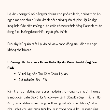
Hội An không chỉ nổi tiếng với những con phố cổ kính, những món ăn
ngon mà còn thu hút du khách bởi những quán cà phê Hội An đẹp
lung linh. Đặc biệt, những quán cafe có view cánh đồng lúa xanh mướt
đang là xu hướng được nhiều người yêu thích.
Dưới đây là 5 quán cafe Hội An có view cánh đồng siêu đỉnh mà bạn
không thể bỏ qua:
1. Roving Chillhouse – Quán Cafe Hội An View Cánh Đồng Siêu
Đỉnh
Vị trí:
Nguyễn Trãi, Cẩm Châu, Hội An
Giờ mở cửa:
8h – 21h
Nằm trên con đường ven sông Thu Bồn thơ mộng, Roving Chillhouse
là một quán cafe đẹp ở Hội An có view cánh đồng lúa đẹp nhất nhì Hội
An. Quán có không gian rộng rãi, thoáng mát với nhiều khu vực khác
nhau như: khu vực ngoài trời, khu vực trong nhà và khu vực gác lửng.