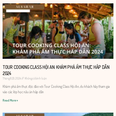
TOUR COOKING CLASS HỘI AN: KHÁM PHÁ ẨM THỰC HẤP DẪN
2024
Tháng 8 29, 2024
Không có bình luận
​​Khám phá ẩm thực độc đáo với Tour Cooking Class Hội An, du khách hãy tham gia
vào các lớp học nấu ăn hấp dẫn
Read More »