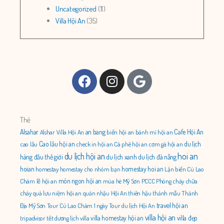
Uncategorized
(11)
Villa Hội An
(35)
Facebook
Instagram
Google
Thẻ
Alsahar
an bang
Cafe Hội An
Alshar Villa Hội An
biển hội an
bánh mì hội an
Cao lầu hội an
du lịch
cao lầu
check in hội an
Cà phê hội an
cơm gà hội an
du lịch hội an
hoi an
hàng đầu thế giới
du lịch xanh
du lịch đà nẵng
hoian
homestay hoi an
homestay
homestay cho nhóm bạn
Lặn biển Cù Lao
món ngon hội an
Chàm
lễ hội an
mùa hè
Mỹ Sơn
PCCC
Phòng cháy chữa
cháy
quà lưu niệm hội an
quán nhậu Hội An
thiên hậu thánh mẫu
Thánh
travel hội an
Địa Mỹ Sơn
Tour Cù Lao Chàm 1 ngày
Tour du lịch Hội An
villa hội an
villa homestay hội an
villa đẹp
tripadvisor
tết dương lịch
villa