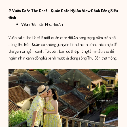
2. Vườn Cafe The Chef – Quán Cafe Hội An View Cánh Đồng Siêu
Đỉnh
Vị trí:
166 Trần Phú, Hội An
Vườn cafe The Chef là một quán cafe Hội An sang trọng nằm trên bờ
sông Thu Bồn. Quán có không gian yên tĩnh, thanh bình, thích hợp để
thư giãn và ngắm cảnh. Từ quán, bạn có thể phóng tầm mắt ra xa để
ngắm nhìn cánh đồng lúa xanh mướt và dòng sông Thu Bồn thơ mộng.