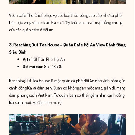
Vườn cafe The Chef phục vụ các loại thức uống cao cấp như cà phê,
trà, rượu vang và cocktail. Giá cả ở đây khá cao so với mặt bằng chung
của các quán cafe ở Hội An.
3. Reaching Out Tea House – Quán Cafe Hội An View Cánh Đồng
Siêu Đỉnh
Vị trí:
131 Trần Phú, Hội An
Giờ mở cửa:
8h – 18h30
Reaching Out Tea House là một quán cà phê Hội An nhỏ xinh nằm giữa
cánh đồng lúa và đầm sen. Quán có không gian mộc mạc, giản dị, mang
đậm phong cách Việt Nam. Từ quán, bạn có thể ngắm nhìn cánh đồng
lúa xanh mướt và đầm sen nở rộ.