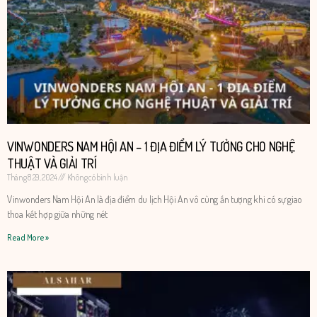
VINWONDERS NAM HỘI AN – 1 ĐỊA ĐIỂM LÝ TƯỞNG CHO NGHỆ
THUẬT VÀ GIẢI TRÍ
Tháng 8 29, 2024
Không có bình luận
Vinwonders Nam Hội An là địa điểm du lịch Hội An vô cùng ấn tượng khi có sự giao
thoa kết hợp giữa những nét
Read More »