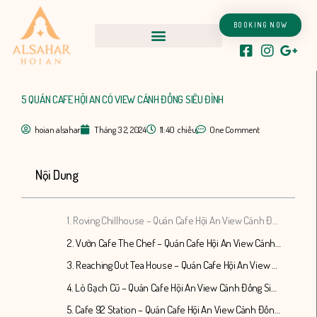
Nhảy
tới
BOOKING NOW
nội
dung
5 QUÁN CAFE HỘI AN CÓ VIEW CÁNH ĐỒNG SIÊU ĐỈNH
hoian alsahar
Tháng 3 2, 2024
11:40 chiều
One Comment
Nội Dung
1. Roving Chillhouse – Quán Cafe Hội An View Cánh Đồng Siêu Đỉnh
2. Vườn Cafe The Chef – Quán Cafe Hội An View Cánh Đồng Siêu Đỉnh
3. Reaching Out Tea House – Quán Cafe Hội An View Cánh Đồng Siêu Đỉnh
4. Lò Gạch Cũ – Quán Cafe Hội An View Cánh Đồng Siêu Đỉnh
5. Cafe 92 Station – Quán Cafe Hội An View Cánh Đồng Siêu Đỉnh