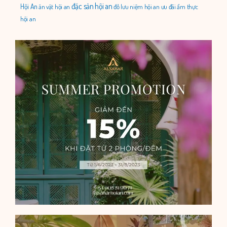
đặc sản hội an
Hội An
ăn vặt hội an
đồ lưu niệm hội an
ưu đãi
ẩm thực
hội an