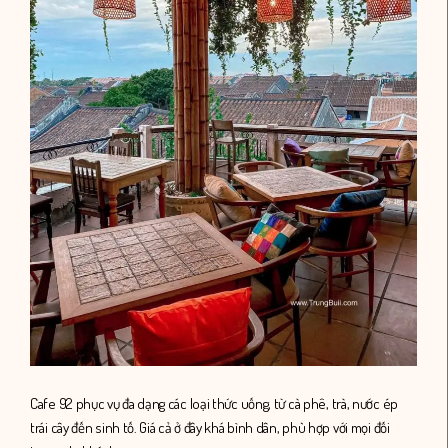
Cafe 92 phục vụ đa dạng các loại thức uống, từ cà phê, trà, nước ép
trái cây đến sinh tố. Giá cả ở đây khá bình dân, phù hợp với mọi đối