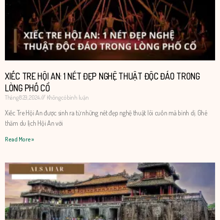
XIẾC TRE HỘI AN: 1 NÉT ĐẸP NGHỆ THUẬT ĐỘC ĐÁO TRONG
LÒNG PHỐ CỔ
Tháng 8 29, 2024
Không có bình luận
Xiếc Tre Hội An được sinh ra từ những nét đẹp nghệ thuật lôi cuốn mà bình dị. Ghé
thăm du lịch Hội An với
Read More »