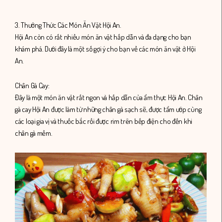
3. Thưởng Thức Các Món Ăn Vặt Hội An.
Hội An còn có rất nhiều món ăn vặt hấp dẫn và đa dạng cho bạn
khám phá. Dưới đây là một số gợi ý cho bạn về các món ăn vặt ở Hội
An.
Chân Gà Cay:
Đây là một món ăn vặt rất ngon và hấp dẫn của ẩm thực Hội An. Chân
gà cay Hội An được làm từ những chân gà sạch sẽ, được tẩm ướp cùng
các loại gia vị và thuốc bắc rồi được rim trên bếp điện cho đến khi
chân gà mềm.