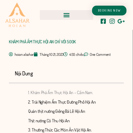
Nhảy
tới
BOOKING NOW
nội
dung
KHÁM PHÁ ẨM THỰC HỘI AN CHỈ VỚI 500K
hoian alsahar
Tháng 10 21, 2023
4:55 chiều
One Comment
Nội Dung
1. Khám Phá Ẩm Thực Hội An – Cẩm Nam.
2. Trải Nghiệm Ẩm Thực Đường Phố Hội An
Quán thịt nướng Giếng Bá Lễ Hội An
Thịt nướng Cô Thu Hội An
3. Thưởng Thức Các Món Ăn Vặt Hội An.