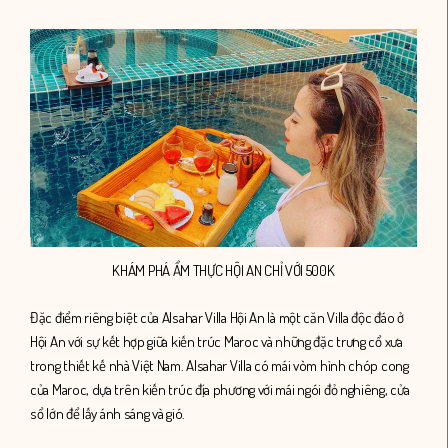
KHÁM PHÁ ẨM THỰC HỘI AN CHỈ VỚI 500K
Đặc điểm riêng biệt của Alsahar Villa Hội An là một căn Villa độc đáo ở
Hội An với sự kết hợp giữa kiến trúc Maroc và những đặc trưng cổ xưa
trong thiết kế nhà Việt Nam. Alsahar Villa có mái vòm hình chóp cong
của Maroc, dựa trên kiến trúc địa phương với mái ngói đỏ nghiêng, cửa
sổ lớn để lấy ánh sáng và gió.