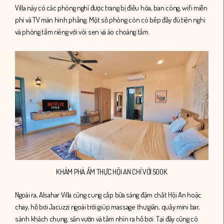
Villa này có các phòng nghỉ được trang bị điều hòa, ban công, wifi miễn
phí và TV màn hình phẳng. Một số phòng còn có bếp đầy đủ tiện nghi
và phòng tắm riêng với vòi sen và áo choàng tắm.
KHÁM PHÁ ẨM THỰC HỘI AN CHỈ VỚI 500K
Ngoài ra, Alsahar Villa cũng cung cấp bữa sáng đậm chất Hội An hoặc
chay
, hồ bơi Jacuzzi ngoài trời giúp massage thư giãn, quầy mini bar,
sảnh khách chung, sân vườn và tầm nhìn ra hồ bơi
. Tại đây cũng có