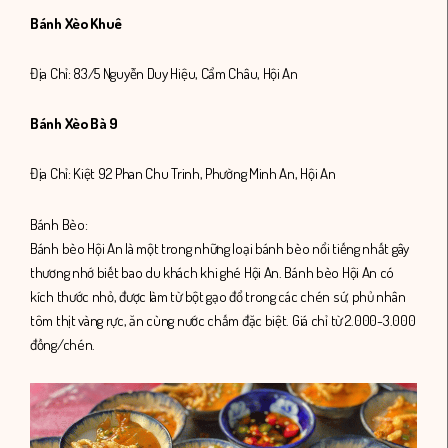
Bánh Xèo Khuê
Địa Chỉ: 83/5 Nguyễn Duy Hiệu, Cẩm Châu, Hội An
Bánh Xèo Bà 9
Địa Chỉ: Kiệt 92 Phan Chu Trinh, Phường Minh An, Hội An
Bánh Bèo:
Bánh bèo Hội An là một trong những loại bánh bèo nổi tiếng nhất gây
thương nhớ biết bao du khách khi ghé Hội An. Bánh bèo Hội An có
kích thước nhỏ, được làm từ bột gạo đổ trong các chén sứ, phủ nhân
tôm thịt vàng rực, ăn cùng nước chấm đặc biệt. Giá chỉ từ 2.000-3.000
đồng/chén.