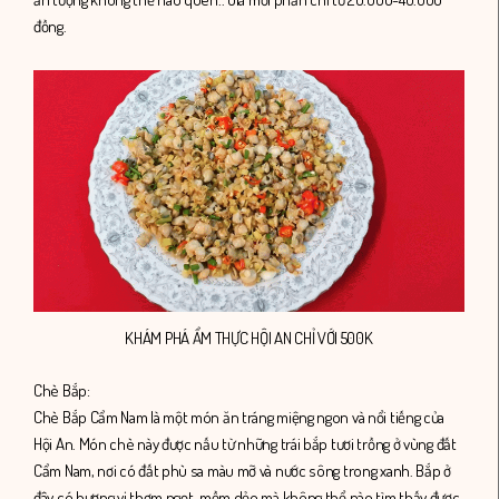
đồng.
KHÁM PHÁ ẨM THỰC HỘI AN CHỈ VỚI 500K
Chè Bắp:
Chè Bắp Cẩm Nam là một món ăn tráng miệng ngon và nổi tiếng của
Hội An. Món chè này được nấu từ những trái bắp tươi trồng ở vùng đất
Cẩm Nam, nơi có đất phù sa màu mỡ và nước sông trong xanh. Bắp ở
đây có hương vị thơm ngọt, mềm dẻo mà không thể nào tìm thấy được