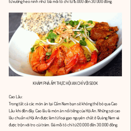
từ xương heo ninh nhừ. Giá mỗi tô chỉ từ 15.000 đến 30.000 đồng.
KHÁM PHÁ ẨM THỰC HỘI AN CHỈ VỚI 500K
Cao Lầu:
Trong tất cả các món ăn tại Cẩm Nam bạn sẽ không thể bỏ qua Cao
Lầu khi đến đây. Cao lầu là món ăn nổi tiếng của Hội An. Những sợi cao
lầu chuẩn vị Hội An được làm từ loại gạo nguyên chất ở Quảng Nam và
được trộn với tro củi tràm. Giá mỗi tô chỉ từ 20.000 đến 30.000 đồng.