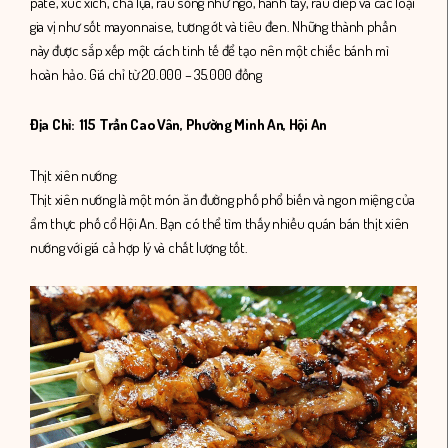
pate, xúc xích, chả lụa, rau sống như ngò, hành tây, rau diếp và các loại
gia vị như sốt mayonnaise, tương ớt và tiêu đen. Những thành phần
này được sắp xếp một cách tinh tế để tạo nên một chiếc bánh mì
hoàn hảo. Giá chỉ từ 20.000 – 35.000 đồng
Địa Chỉ: 115 Trần Cao Vân, Phường Minh An, Hội An
Thịt xiên nướng:
Thịt xiên nướng là một món ăn đường phố phổ biến và ngon miệng của
ẩm thực phố cổ Hội An. Bạn có thể tìm thấy nhiều quán bán thịt xiên
nướng với giá cả hợp lý và chất lượng tốt.