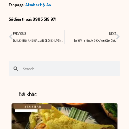
Fanpage:
Alsahar Hội An
Số điện thoại: 0905 519 971
Prev
Nex
PREVIOUS
NEXT
DU LỊCH HỘI AN Ở ĐÂU, ĂN GÌ, DI CHUYỂN BẰNG PHƯƠNG TIỆN NÀO ?
Top 10 Villa Hội An Ở Khu Vực Cẩm Châu
Search
Search
Bài khác