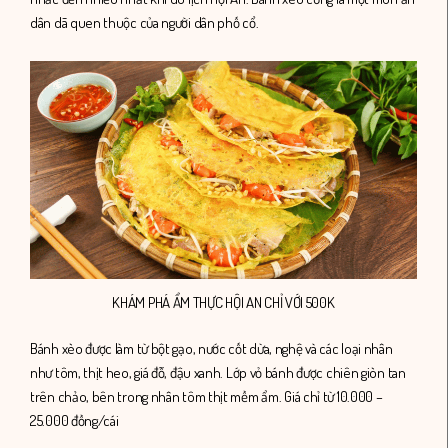
dân dã quen thuộc của người dân phố cổ.
KHÁM PHÁ ẨM THỰC HỘI AN CHỈ VỚI 500K
Bánh xèo được làm từ bột gạo, nước cốt dừa, nghệ và các loại nhân
như tôm, thịt heo, giá đỗ, đậu xanh. Lớp vỏ bánh được chiên giòn tan
trên chảo, bên trong nhân tôm thịt mềm ẩm.
Giá chỉ từ 10.000 –
25.000 đồng/cái