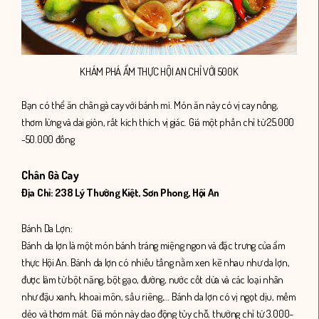
KHÁM PHÁ ẨM THỰC HỘI AN CHỈ VỚI 500K
Bạn có thể ăn chân gà cay với bánh mì. Món ăn này có vị cay nồng,
thơm lừng và dai giòn, rất kích thích vị giác. Giá một phần chỉ từ 25.000
-50.000 đồng
Chân Gà Cay
Địa Chỉ: 238 Lý Thường Kiệt, Sơn Phong, Hội An
Bánh Da Lợn:
Bánh da lợn là một món bánh tráng miệng ngon và đặc trưng của ẩm
thực Hội An. Bánh da lợn có nhiều tầng nằm xen kẽ nhau như da lợn,
được làm từ bột năng, bột gạo, đường, nước cốt dừa và các loại nhân
như đậu xanh, khoai môn, sầu riêng,… Bánh da lợn có vị ngọt dịu, mềm
dẻo và thơm mát. Giá món này dao động tùy chỗ, thường chỉ từ 3.000-