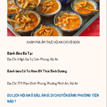
KHÁM PHÁ ẨM THỰC HỘI AN CHỈ VỚI 500K
Bánh Bèo Bà Tại
Địa Chỉ: 4 Ngô Gia Tự, Sơn Phong, Hội An
Bánh bèo Cô Tú Hẻm BV Thái Bình Dương
Địa Chỉ: 77/1 Phan Đình Phùng, Phường Minh An, Hội An
DU LỊCH HỘI AN Ở ĐÂU, ĂN GÌ, DI CHUYỂN BẰNG PHƯƠNG TIỆN
NÀO ?