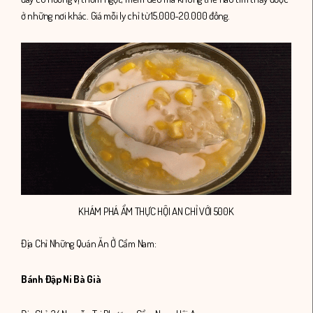
ở những nơi khác. Giá mỗi ly chỉ từ 15.000-20.000 đồng.
KHÁM PHÁ ẨM THỰC HỘI AN CHỈ VỚI 500K
Địa Chỉ Những Quán Ăn Ở Cẩm Nam:
Bánh Đập Ni Bà Già