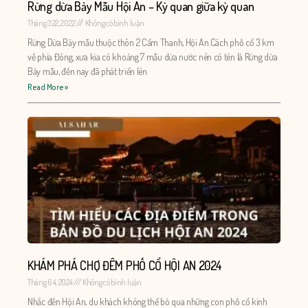
Rừng dừa Bảy Mẫu Hội An – Kỳ quan giữa kỳ quan
Tháng 3 22, 2022
Không có bình luận
Rừng Dừa Bảy mẫu thuộc thôn 2 Cẩm Thanh, Hội An.Cách phố cổ 3 km
về phía Đông, xưa kia có khoảng 7 mẫu dừa nước nên có tên là Rừng dừa
Bảy mẫu, đến nay đã phát triển lên
Read More »
KHÁM PHÁ CHỢ ĐÊM PHỐ CỔ HỘI AN 2024
Tháng 6 4, 2024
Không có bình luận
Nhắc đến Hội An, du khách không thể bỏ qua những con phố cổ kính