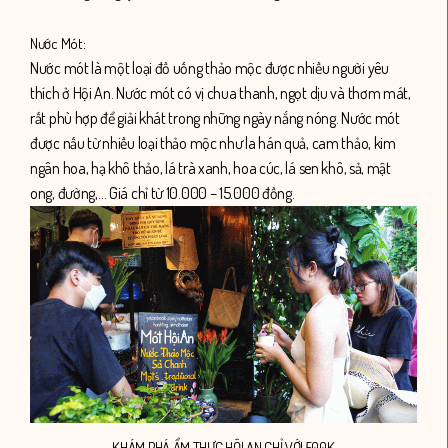
Nước Mót:
Nước mót là một loại đồ uống thảo mộc được nhiều người yêu
thích ở Hội An. Nước mót có vị chua thanh, ngọt dịu và thơm mát,
rất phù hợp để giải khát trong những ngày nắng nóng. Nước mót
được nấu từ nhiều loại thảo mộc như la hán quả, cam thảo, kim
ngân hoa, hạ khô thảo, lá trà xanh, hoa cúc, lá sen khô, sả, mật
ong, đường,… Giá chỉ từ 10.000 – 15.000 đồng.
KHÁM PHÁ ẨM THỰC HỘI AN CHỈ VỚI 500K