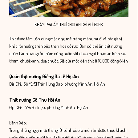
KHÁM PHÁ ẨM THỰC HỘI AN CHỈ VỚI 500K
Thịt được tẩm ướp cùng mật ong, mè trắng, mắm, muối và các gia vị
khác rồi nướng trên bếp than hoa đỏ rực. Bạn có thể ăn thịt nướng
cuốn bánh tráng rồi chấm cùng nước sốt chua ngọt hoặc ăn kèm rau
thơm, chuối xanh, dưa chuột. Giá của một xiên thịt là 10.000 đồng/xiên
Quán thịt nướng Giếng Bá Lễ Hội An
Địa Chỉ: S
ố 45/51 Trần Hưng Đạo, phường Minh An, Hội An
Thịt nướng Cô Thu Hội An
Địa Chỉ:
số 74 Bà Triệu, phường Minh An, Hội An
Bánh Xèo:
Trong những ngày mưa tháng 10, bánh xèo là món ăn được thực khách
nhắc đến nhiều nhất khi du lịch Hội An. Bánh xèo cũng là một món ăn