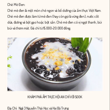
Chè Mè Đen:
Chè mè đen là một món chè ngon và bổ dưỡng của ẩm thực Việt Nam.
Chè mè đen được làm từ mè đen (hay còn gọi là vừng đen), nước cốt
dừa, đường và bột gạo hoặc bột sắn. Chè mè đen có vị ngọt thanh, bùi
bùi và thơm mát. Giá chỉ từ 15.000-20.000 đồng.
KHÁM PHÁ ẨM THỰC HỘI AN CHỈ VỚI 500K
Địa Chỉ: Ngã 3 Nguyễn Thái Học và Hai Bà Trưng