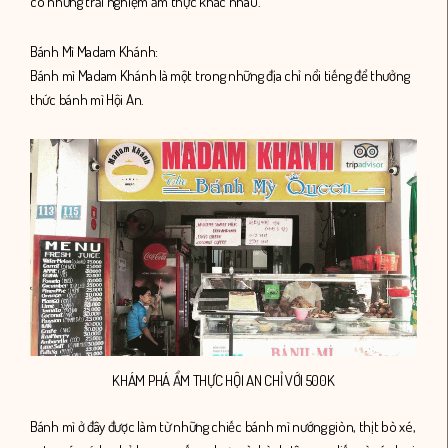
có những trải nghiệm ẩm thực khác nhau.
Bánh Mì Madam Khánh:
Bánh mì Madam Khánh là một trong những địa chỉ nổi tiếng để thưởng
thức bánh mì Hội An.
KHÁM PHÁ ẨM THỰC HỘI AN CHỈ VỚI 500K
Bánh mì ở đây được làm từ những chiếc bánh mì nướng giòn, thịt bò xé,