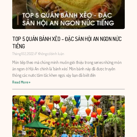
TOP 5 QUÁN BÁNH XÈO – ĐẶC SẢN HỘI AN NGON NỨC
TIẾNG
Tháng 10 2, 2022
Không có bình luận
Món tiếp theo mà chúng mình muốn giới thiệu trong series những món
ăn ngon ở Hội An chính là ‘bánh xèo’. Món bánh này đã được truyền
thông các nước tấm tắc khen ngợi, vậy bạn đã biết đến
Read More »