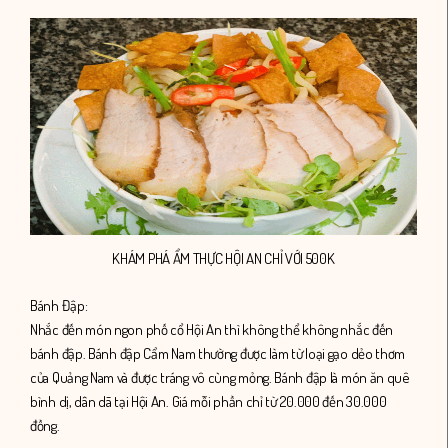
KHÁM PHÁ ẨM THỰC HỘI AN CHỈ VỚI 500K
Bánh Đập:
Nhắc đến món ngon phố cổ Hội An thì không thể không nhắc đến
bánh đập
. Bánh đập Cẩm Nam thường được làm từ loại gạo dẻo thơm
của Quảng Nam và được tráng vô cùng mỏng. Bánh đập là món ăn quê
bình dị, dân dã tại Hội An. Giá mỗi phần chỉ từ 20.000 đến 30.000
đồng.