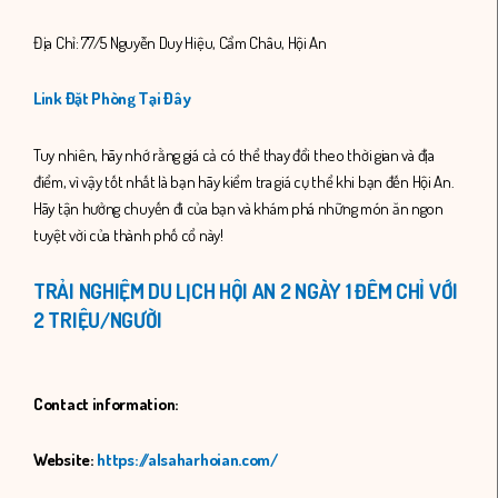
Địa Chỉ: 77/5 Nguyễn Duy Hiệu, Cẩm Châu, Hội An
Link Đặt Phòng Tại Đây
Tuy nhiên, hãy nhớ rằng giá cả có thể thay đổi theo thời gian và địa
điểm, vì vậy tốt nhất là bạn hãy kiểm tra giá cụ thể khi bạn đến Hội An.
Hãy tận hưởng chuyến đi của bạn và khám phá những món ăn ngon
tuyệt vời của thành phố cổ này!
TRẢI NGHIỆM DU LỊCH HỘI AN 2 NGÀY 1 ĐÊM CHỈ VỚI
2 TRIỆU/NGƯỜI
Contact information:
Website:
https://alsaharhoian.com/