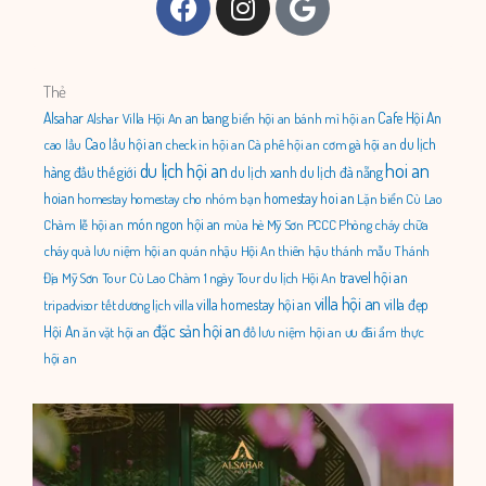
Thẻ
Alsahar
an bang
Cafe Hội An
Alshar Villa Hội An
biển hội an
bánh mì hội an
Cao lầu hội an
du lịch
cao lầu
check in hội an
Cà phê hội an
cơm gà hội an
du lịch hội an
hoi an
hàng đầu thế giới
du lịch xanh
du lịch đà nẵng
hoian
homestay hoi an
homestay
homestay cho nhóm bạn
Lặn biển Cù Lao
món ngon hội an
Chàm
lễ hội an
mùa hè
Mỹ Sơn
PCCC
Phòng cháy chữa
cháy
quà lưu niệm hội an
quán nhậu Hội An
thiên hậu thánh mẫu
Thánh
travel hội an
Địa Mỹ Sơn
Tour Cù Lao Chàm 1 ngày
Tour du lịch Hội An
villa hội an
villa homestay hội an
villa đẹp
tripadvisor
tết dương lịch
villa
đặc sản hội an
Hội An
ăn vặt hội an
đồ lưu niệm hội an
ưu đãi
ẩm thực
hội an