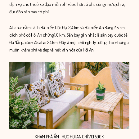
dịch vụ cho thuê xe đạp miễn phí và xe hơi có phí
, cũng như dịch vụ
đưa đón sân bay có phí
.
Alsahar nằm cách Bãi biển Cửa Đại 2,4 km và Bãi biển An Bàng 2,5 km,
cách phố cổ Hội An chừng 1,6 km. Sân bay gần nhất là sân bay quốc tế
Đà Nẵng, cách Alsahar 24 km. Đây là một chỗ nghỉ lý tưởng cho những ai
muốn khám phá vẻ đẹp và nét văn hóa của Hội An.
KHÁM PHÁ ẨM THỰC HỘI AN CHỈ VỚI 500K