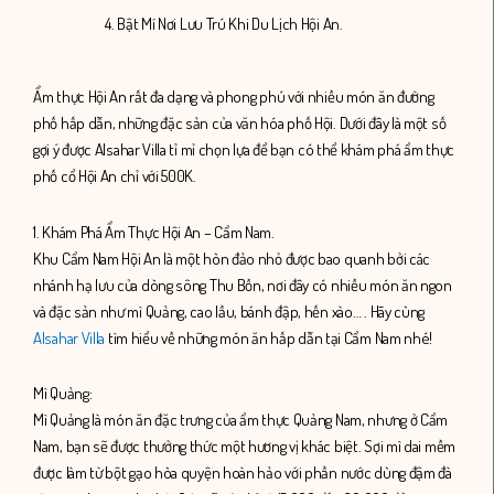
4. Bật Mí Nơi Lưu Trú Khi Du Lịch Hội An.
Ẩm thực Hội An rất đa dạng và phong phú với nhiều món ăn đường
phố hấp dẫn, những đặc sản của văn hóa phố Hội. Dưới đây là một số
gợi ý được Alsahar Villa tỉ mỉ chọn lựa để bạn có thể khám phá ẩm thực
phố cổ Hội An chỉ với 500K.
1. Khám Phá Ẩm Thực Hội An – Cẩm Nam.
Khu Cẩm Nam Hội An là một hòn đảo nhỏ được bao quanh bởi các
nhánh hạ lưu của dòng sông Thu Bồn, nơi đây có nhiều món ăn ngon
và đặc sản như mì Quảng, cao lầu, bánh đập, hến xào… . Hãy cùng
Alsahar Villa
tìm hiểu về những món ăn hấp dẫn tại Cẩm Nam nhé!
Mì Quảng:
Mì Quảng là món ăn đặc trưng của ẩm thực Quảng Nam, nhưng ở Cẩm
Nam, bạn sẽ được thưởng thức một hương vị khác biệt. Sợi mì dai mềm
được làm từ bột gạo hòa quyện hoàn hảo với phần nước dùng đậm đà