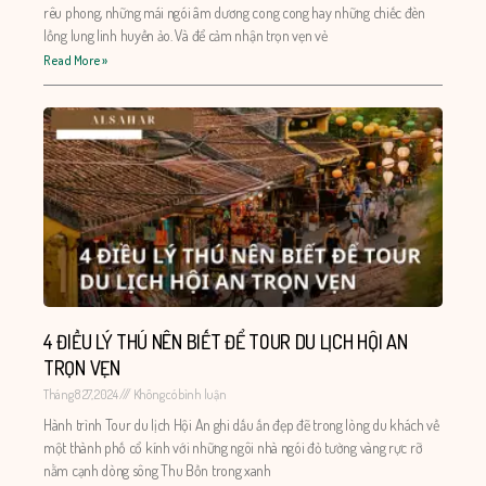
rêu phong, những mái ngói âm dương cong cong hay những chiếc đèn
lồng lung linh huyền ảo. Và để cảm nhận trọn vẹn vẻ
Read More »
4 ĐIỀU LÝ THÚ NÊN BIẾT ĐỂ TOUR DU LỊCH HỘI AN
TRỌN VẸN
Tháng 8 27, 2024
Không có bình luận
Hành trình Tour du lịch Hội An ghi dấu ấn đẹp đẽ trong lòng du khách về
một thành phố cổ kính với những ngôi nhà ngói đỏ tường vàng rực rỡ
nằm cạnh dòng sông Thu Bồn trong xanh