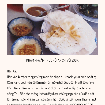
KHÁM PHÁ ẨM THỰC HỘI AN CHỈ VỚI 500K
Hến Xào:
Hến xào là một trong những món ăn được du khách yêu thích nhất tại
Cẩm Nam. Loại hến để làm món ăn này phải được đánh bắt từ chính
Cồn Hến – Cẩm Nam
một cồn nhỏ được phù sa bồi lấp ở giữa dòng
sông Thu Bồn thơ mộng
. Hến ở đây được những ngư dân của đảo bắt
lên trong ngày, khi ăn bạn sẽ cảm nhận được vị tươi ngon, thanh ngọt
ấn tượng không thể nào quên
.
. Giá mỗi phần chỉ từ 20.000-40.000