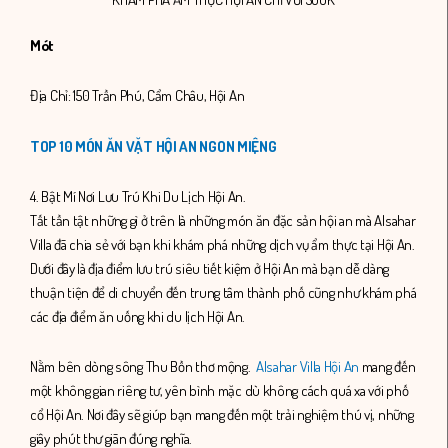
Mót
Địa Chỉ: 150 Trần Phú, Cẩm Châu, Hội An
TOP 10 MÓN ĂN VẶT HỘI AN NGON MIỆNG
4. Bật Mí Nơi Lưu Trú Khi Du Lịch Hội An.
Tất tần tật những gì ở trên là
những món ăn đặc sản hội an mà
Alsahar
Villa đã chia sẻ với bạn khi khám phá những dịch vụ ẩm thực tại Hội An.
Dưới đây là địa điểm lưu trú siêu tiết kiệm ở Hội An mà bạn dễ dàng
thuận tiện để di chuyển đến trung tâm thành phố cũng như khám phá
các địa điểm ăn uống khi du lịch Hội An.
Nằm bên dòng sông Thu Bồn thơ mộng.
Alsahar Villa Hội An
mang đến
một không gian riêng tư, yên bình mặc dù không cách quá xa với phố
cổ Hội An. Nơi đây sẽ giúp bạn mang đến một trải nghiệm thú vị, những
giây phút thư giãn đúng nghĩa.