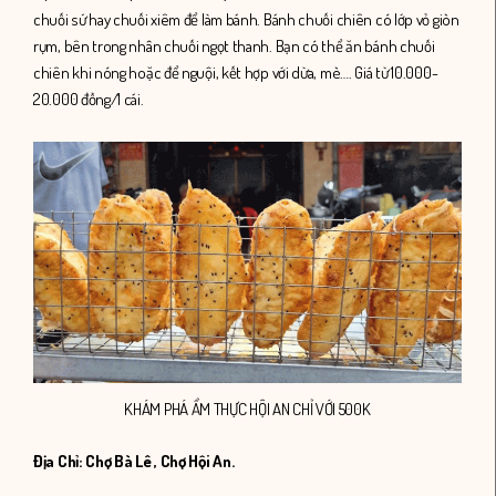
chuối sứ hay chuối xiêm để làm bánh. Bánh chuối chiên có lớp vỏ giòn
rụm, bên trong nhân chuối ngọt thanh. Bạn có thể ăn bánh chuối
chiên khi nóng hoặc để nguội, kết hợp với dừa, mè…. Giá từ 10.000-
20.000 đồng/1 cái.
KHÁM PHÁ ẨM THỰC HỘI AN CHỈ VỚI 500K
Địa Chỉ: Chợ Bà Lê , Chợ Hội An.