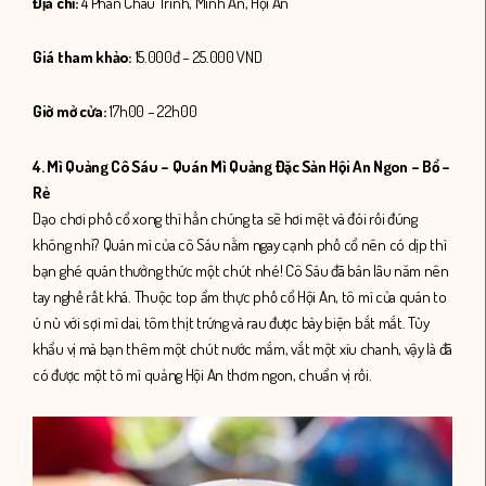
Địa chỉ:
4 Phan Châu Trinh, Minh An, Hội An
Giá tham khảo:
15.000đ – 25.000 VND
Giờ mở cửa:
17h00 – 22h00
4. Mì Quảng Cô Sáu –
Quán Mì Quảng Đặc Sản Hội An Ngon – Bổ –
Rẻ
Dạo chơi phố cổ xong thì hẳn chúng ta sẽ hơi mệt và đói rồi đúng
không nhỉ? Quán mì của cô Sáu nằm ngay cạnh phố cổ nên có dịp thì
bạn ghé quán thưởng thức một chút nhé! Cô Sáu đã bán lâu năm nên
tay nghề rất khá. Thuộc top ẩm thực phố cổ Hội An, tô mì của quán to
ú nù với sợi mì dai, tôm thịt trứng và rau được bày biện bắt mắt. Tùy
khẩu vị mà bạn thêm một chút nước mắm, vắt một xíu chanh, vậy là đã
có được một tô mì quảng Hội An thơm ngon, chuẩn vị rồi.