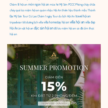
món ngon hội an
Chàm
lễ hội an
mùa hè
Mỹ Sơn
PCCC
Phòng cháy chữa
cháy
quà lưu niệm hội an
quán nhậu Hội An
thiên hậu thánh mẫu
Thánh
travel hội an
Địa Mỹ Sơn
Tour Cù Lao Chàm 1 ngày
Tour du lịch Hội An
villa hội an
villa homestay hội an
villa đẹp
tripadvisor
tết dương lịch
villa
đặc sản hội an
Hội An
ăn vặt hội an
đồ lưu niệm hội an
ưu đãi
ẩm thực
hội an