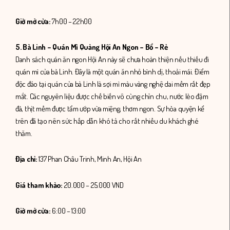
Giờ mở cửa:
7h00 – 22h00
5. Bà Linh – Quán Mì Quảng Hội An Ngon – Bổ – Rẻ
Danh sách quán ăn ngon Hội An này sẽ chưa hoàn thiện nếu thiếu đi
quán mì của bà Linh. Đây là một quán ăn nhỏ bình dị, thoải mái. Điểm
độc đáo tại quán của bà Linh là sợi mì màu vàng nghệ dai mềm rất đẹp
mắt. Các nguyên liệu được chế biến vô cùng chỉn chu, nước lèo đậm
đà, thịt mềm được tẩm ướp vừa miệng, thơm ngon. Sự hòa quyện kể
trên đã tạo nên sức hấp dẫn khó tả cho rất nhiều du khách ghé
thăm.
Địa chỉ:
137 Phan Châu Trinh, Minh An, Hội An
Giá tham khảo:
20.000 – 25.000 VND
Giờ mở cửa:
6:00 – 13:00