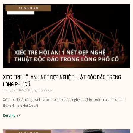
XIẾC TRE HỘI AN: 1 NÉT ĐẸP NGHỆ THUẬT ĐỘC ĐÁO TRONG
LÒNG PHỐ CỔ
Tháng 8 29, 2024
Không có bình luận
Xiếc Tre Hội An được sinh ra từ những nét đẹp nghệ thuật lôi cuốn mà bình dị. Ghé
thăm du lịch Hội An với
Read More »