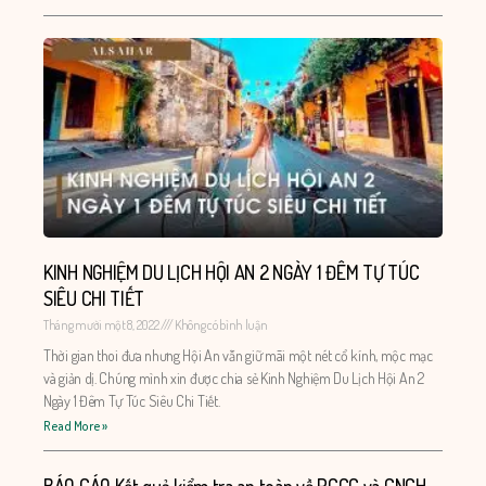
KINH NGHIỆM DU LỊCH HỘI AN 2 NGÀY 1 ĐÊM TỰ TÚC
SIÊU CHI TIẾT
Tháng mười một 8, 2022
Không có bình luận
Thời gian thoi đưa nhưng Hội An vẫn giữ mãi một nét cổ kính, mộc mạc
và giản dị. Chúng mình xin được chia sẻ Kinh Nghiệm Du Lịch Hội An 2
Ngày 1 Đêm Tự Túc Siêu Chi Tiết.
Read More »