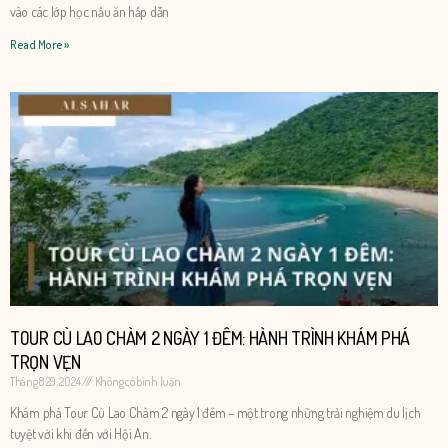
vào các lớp học nấu ăn hấp dẫn
Read More »
TOUR CÙ LAO CHÀM 2 NGÀY 1 ĐÊM: HÀNH TRÌNH KHÁM PHÁ
TRỌN VẸN
Tháng 8 29, 2024
Không có bình luận
Khám phá Tour Cù Lao Chàm 2 ngày 1 đêm – một trong những trải nghiệm du lịch
tuyệt vời khi đến với Hội An.