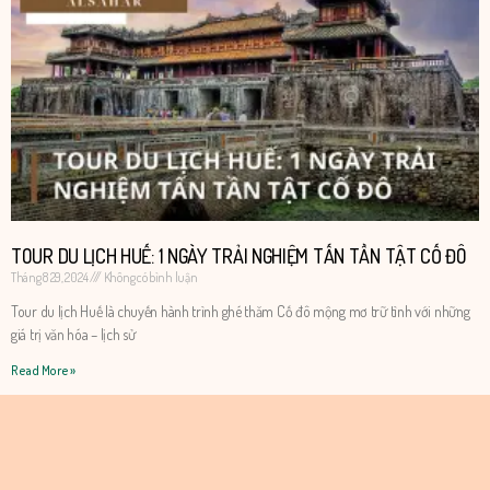
TOUR DU LỊCH HUẾ: 1 NGÀY TRẢI NGHIỆM TẤN TẦN TẬT CỐ ĐÔ
Tháng 8 29, 2024
Không có bình luận
Tour du lịch Huế là chuyến hành trình ghé thăm Cố đô mộng mơ trữ tình với những
giá trị văn hóa – lịch sử
Read More »