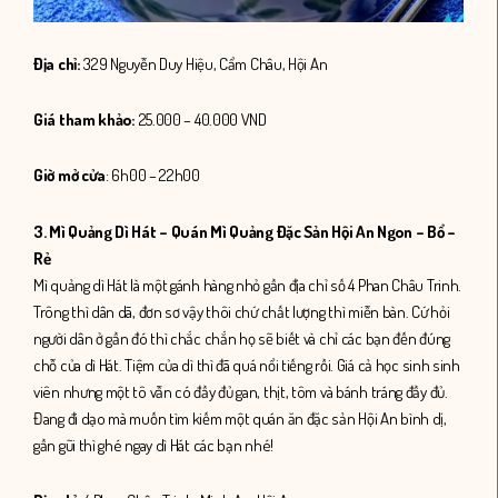
Địa chỉ:
329 Nguyễn Duy Hiệu, Cẩm Châu, Hội An
Giá tham khảo:
25.000 – 40.000 VND
Giờ mở cửa
: 6h00 – 22h00
3. Mì Quảng Dì Hát –
Quán Mì Quảng Đặc Sản Hội An Ngon – Bổ –
Rẻ
Mì quảng dì Hát là một gánh hàng nhỏ gần địa chỉ số 4 Phan Châu Trinh.
Trông thì dân dã, đơn sơ vậy thôi chứ chất lượng thì miễn bàn. Cứ hỏi
người dân ở gần đó thì chắc chắn họ sẽ biết và chỉ các bạn đến đúng
chỗ của dì Hát. Tiệm của dì thì đã quá nổi tiếng rồi. Giá cả học sinh sinh
viên nhưng một tô vẫn có đầy đủ gan, thịt, tôm và bánh tráng đầy đủ.
Đang đi dạo mà muốn tìm kiếm một quán ăn đặc sản Hội An bình dị,
gần gũi thì ghé ngay dì Hát các bạn nhé!