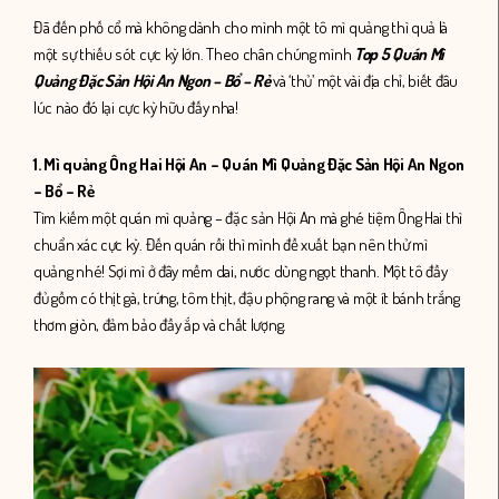
Đã đến phố cổ mà không dành cho mình một tô mì quảng thì quả là
một sự thiếu sót cực kỳ lớn. Theo chân chúng mình
Top 5 Quán Mì
Quảng Đặc Sản Hội An Ngon – Bổ – Rẻ
và ‘thủ’ một vài địa chỉ, biết đâu
lúc nào đó lại cực kỳ hữu đấy nha!
1. Mì quảng Ông Hai Hội An – Quán Mì Quảng Đặc Sản Hội An Ngon
– Bổ – Rẻ
Tìm kiếm một quán mì quảng – đặc sản Hội An mà ghé tiệm Ông Hai thì
chuẩn xác cực kỳ. Đến quán rồi thì mình đề xuất bạn nên thử mì
quảng nhé! Sợi mì ở đây mềm dai, nước dùng ngọt thanh. Một tô đầy
đủ gồm có thịt gà, trứng, tôm thịt, đậu phộng rang và một ít bánh trắng
thơm giòn, đảm bảo đầy ắp và chất lượng.