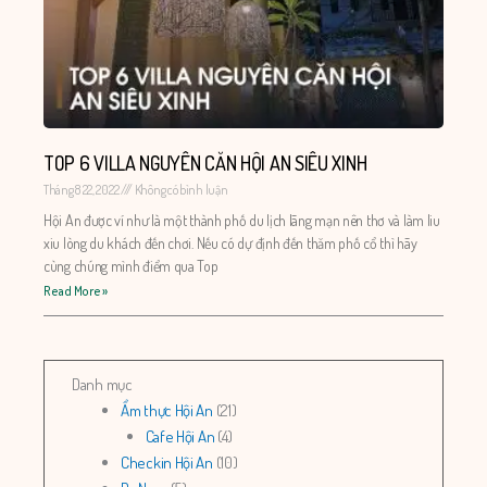
TOP 6 VILLA NGUYÊN CĂN HỘI AN SIÊU XINH
Tháng 8 22, 2022
Không có bình luận
Hội An được ví như là một thành phố du lịch lãng mạn nên thơ và làm liu
xiu lòng du khách đến chơi. Nếu có dự định đến thăm phố cổ thì hãy
cùng chúng mình điểm qua Top
Read More »
Danh mục
Ẩm thực Hội An
(21)
Cafe Hội An
(4)
Checkin Hội An
(10)