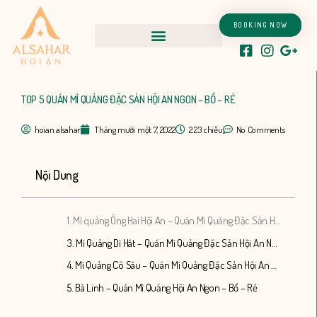
Nhảy
tới
BOOKING NOW
nội
dung
TOP 5 QUÁN MÌ QUẢNG ĐẶC SẢN HỘI AN NGON – BỔ – RẺ
hoian alsahar
Tháng mười một 7, 2022
2:23 chiều
No Comments
Nội Dung
1. Mì quảng Ông Hai Hội An – Quán Mì Quảng Đặc Sản Hội An Ngon – Bổ – Rẻ
3. Mì Quảng Dì Hát – Quán Mì Quảng Đặc Sản Hội An Ngon – Bổ – Rẻ
4. Mì Quảng Cô Sáu – Quán Mì Quảng Đặc Sản Hội An Ngon – Bổ – Rẻ
5. Bà Linh – Quán Mì Quảng Hội An Ngon – Bổ – Rẻ