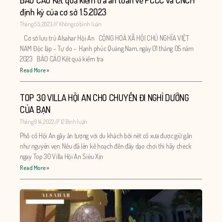
BÁO CÁO Kết quả kiểm tra an toàn về PCCC và CNCH
định kỳ của cơ sở 1.5.2023
Tháng 5 5, 2023
Không có bình luận
Cơ sở lưu trú Alsahar Hội An CỘNG HOÀ XÃ HỘI CHỦ NGHĨA VIỆT
NAM Độc lập – Tự do – Hạnh phúc Quảng Nam, ngày 01 tháng 05 năm
2023 BÁO CÁO Kết quả kiểm tra
Read More »
TOP 30 VILLA HỘI AN CHO CHUYẾN ĐI NGHỈ DƯỠNG
CỦA BẠN
Tháng 9 14, 2022
12 Bình luận
Phố cổ Hội An gây ấn tượng với du khách bởi nét cổ xưa được giữ gần
như nguyên vẹn. Nếu đã lên kế hoạch đến đây dạo chơi thì hãy check
ngay Top 30 Villa Hội An Siêu Xịn
Read More »