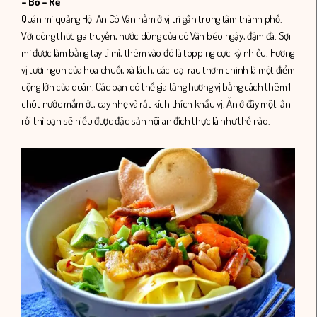
– Bổ – Rẻ
Quán mì quảng Hội An Cô Vân nằm ở vị trí gần trung tâm thành phố.
Với công thức gia truyền, nước dùng của cô Vân béo ngậy, đậm đà. Sợi
mì được làm bằng tay tỉ mỉ, thêm vào đó là topping cực kỳ nhiều. Hương
vị tươi ngon của hoa chuối, xà lách, các loại rau thơm chính là một điểm
cộng lớn của quán. Các bạn có thể gia tăng hương vị bằng cách thêm 1
chút nước mắm ớt, cay nhẹ và rất kích thích khẩu vị. Ăn ở đây một lần
rồi thì bạn sẽ hiểu được đặc sản hội an đích thực là như thế nào.