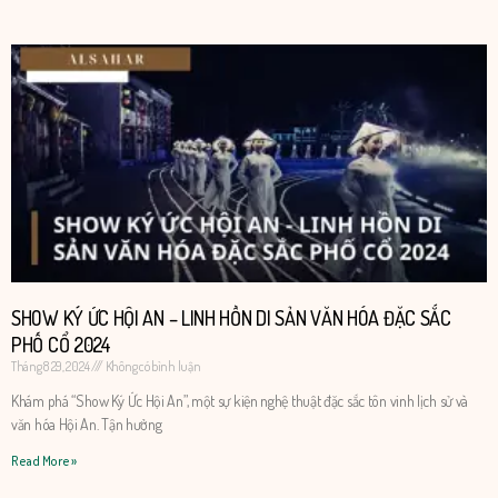
SHOW KÝ ỨC HỘI AN – LINH HỒN DI SẢN VĂN HÓA ĐẶC SẮC
PHỐ CỔ 2024
Tháng 8 29, 2024
Không có bình luận
Khám phá “Show Ký Ức Hội An”, một sự kiện nghệ thuật đặc sắc tôn vinh lịch sử và
văn hóa Hội An. Tận hưởng
Read More »