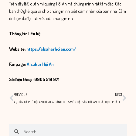
Trên đây là 5 quán mì quảng Hội An mà chúng mình rất tâm đắc. Các
bạn thử ghé qua và cho chúng mình biết cảm nhận của bạn nha! Cảm
ơn bạn đã đọc bài viết của chúng mình.
Thông tin liên hệ:
Website:
https://alsaharhoian.com/
Fanpage:
Alsahar Hội An
Số điện thoại: 0905 519 971
Prev
Nex
PREVIOUS
NEXT
4 QUÁN CÀ PHÊ HỘI AN CÓ VIEW CÁNH ĐỒNG XỊN SÒ
5 MÓN ĐẶC SẢN HỘI AN NHẤT ĐỊNH PHẢI THỬ MỘT LẦN
Search
Search