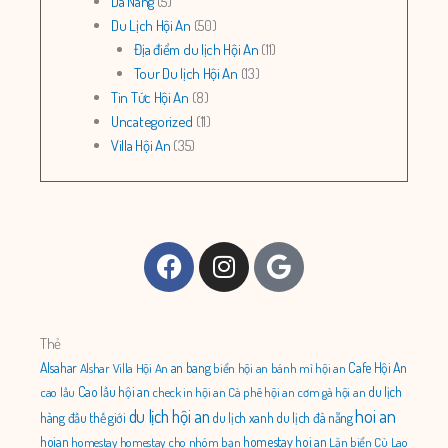
Da Nang
(5)
Du Lịch Hội An
(50)
Địa điểm du lịch Hội An
(11)
Tour Du lịch Hội An
(13)
Tin Tức Hội An
(8)
Uncategorized
(11)
Villa Hội An
(35)
Facebook
Instagram
Google
Thẻ
Alsahar
an bang
Cafe Hội An
Alshar Villa Hội An
biển hội an
bánh mì hội an
Cao lầu hội an
du lịch
cao lầu
check in hội an
Cà phê hội an
cơm gà hội an
du lịch hội an
hoi an
hàng đầu thế giới
du lịch xanh
du lịch đà nẵng
hoian
homestay hoi an
homestay
homestay cho nhóm bạn
Lặn biển Cù Lao