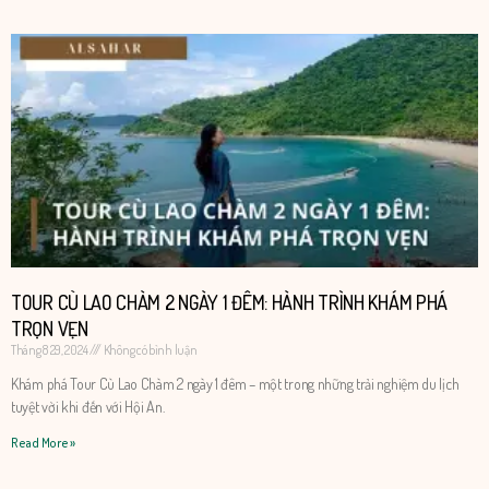
TOUR CÙ LAO CHÀM 2 NGÀY 1 ĐÊM: HÀNH TRÌNH KHÁM PHÁ
TRỌN VẸN
Tháng 8 29, 2024
Không có bình luận
Khám phá Tour Cù Lao Chàm 2 ngày 1 đêm – một trong những trải nghiệm du lịch
tuyệt vời khi đến với Hội An.
Read More »