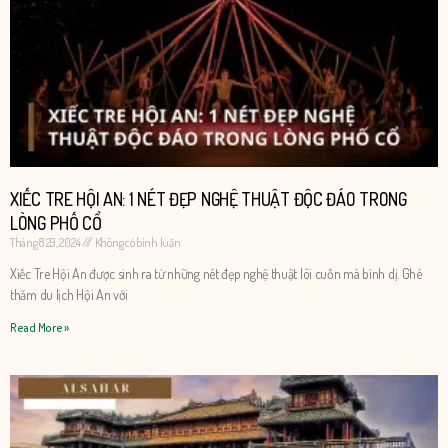
XIẾC TRE HỘI AN: 1 NÉT ĐẸP NGHỆ THUẬT ĐỘC ĐÁO TRONG
LÒNG PHỐ CỔ
Tháng 8 29, 2024
Không có bình luận
Xiếc Tre Hội An được sinh ra từ những nét đẹp nghệ thuật lôi cuốn mà bình dị. Ghé
thăm du lịch Hội An với
Read More »