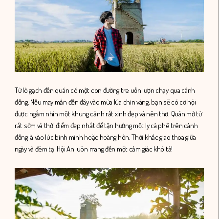
Từ lò gạch đến quán có một con đường tre uốn lượn chạy qua cánh
đồng. Nếu may mắn đến đây vào mùa lúa chín vàng, bạn sẽ có cơ hội
được ngắm nhìn một khung cảnh rất xinh đẹp và nên thơ. Quán mở từ
rất sớm và thời điểm đẹp nhất để tận hưởng một ly cà phê trên cánh
đồng là vào lúc bình minh hoặc hoàng hôn. Thời khắc giao thoa giữa
ngày và đêm tại Hội An luôn mang đến một cảm giác khó tả!