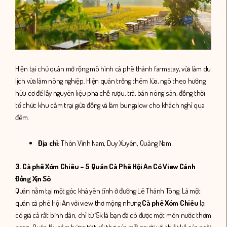
Hiện tại chủ quán mở rộng mô hình cà phê thành farmstay, vừa làm du
lịch vừa làm nông nghiệp. Hiện quán trồng thêm lúa, ngô theo hướng
hữu cơ để lấy nguyên liệu pha chế rượu, trà, bán nông sản, đồng thời
tổ chức khu cắm trại giữa đồng và làm bungalow cho khách nghỉ qua
đêm.
Địa chỉ:
Thôn Vĩnh Nam, Duy Xuyên, Quảng Nam
3. Cà phê Xóm Chiêu – 5 Quán Cà Phê Hội An Có View Cánh
Đồng Xịn Sò
Quán nằm tại một góc khá yên tĩnh ở đường Lê Thánh Tông. Là một
quán cà phê Hội An với view thơ mộng nhưng
Cà phê Xóm Chiêu
lại
có giá cả rất bình dân, chỉ từ 15k là bạn đã có được một món nước thơm