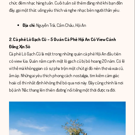
chức đêm nhạc hàng tuần. Cuối tuần sẽ thêm đáng nhớ khi bạn đến
đây, gọi một thức uống yêu thích và nghe nhạc bên người thân yêu.
Địa chỉ:
Nguyễn Trãi, Cẩm Châu, Hội An
2. Cà phê Lò Gạch Cũ – 5 Quán Cà Phê Hội An Có View Cánh
Đồng Xịn Sò
Cà phê Lò Gạch Cũ là một trong những quán cà phê Hội An đầu tiên
có view lúa. Quán nằm cạnh một lò gạch cũ bị bỏ hoang 20 năm. Có lẽ
vì thế mà không gian có sự pha trộn một chút gì đó nên thơ và xưa cũ,
ấm áp. Những ai yêu thích phong cách nostalgia, tìm kiếm cảm giác
hoài cổ thì nhất định không thể bỏ qua nơi này. Đây cũng chính là nơi
bộ ảnh ‘Nấc thang lên thiên đường’ nổi tiếng một thời được ra đời.