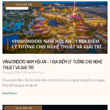
VINWONDERS NAM HỘI AN – 1 ĐỊA ĐIỂM LÝ TƯỞNG CHO NGHỆ
THUẬT VÀ GIẢI TRÍ
Tháng 8 29, 2024
Không có bình luận
Vinwonders Nam Hội An là địa điểm du lịch Hội An vô cùng ấn tượng khi có sự giao
thoa kết hợp giữa những nét
Read More »