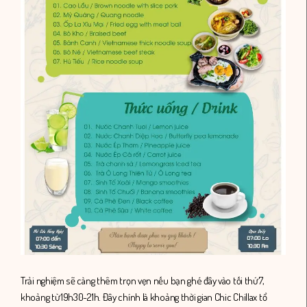
Trải nghiệm sẽ càng thêm trọn vẹn nếu bạn ghé đây vào tối thứ 7,
khoảng từ 19h30-21h. Đây chính là khoảng thời gian Chic Chillax tổ