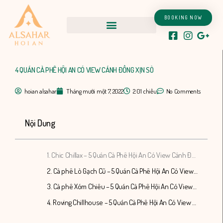
Nhảy
tới
BOOKING NOW
nội
dung
4 QUÁN CÀ PHÊ HỘI AN CÓ VIEW CÁNH ĐỒNG XỊN SÒ
hoian alsahar
Tháng mười một 7, 2022
2:01 chiều
No Comments
Nội Dung
1. Chic Chillax – 5 Quán Cà Phê Hội An Có View Cánh Đồng Xịn Sò
2. Cà phê Lò Gạch Cũ – 5 Quán Cà Phê Hội An Có View Cánh Đồng Xịn Sò
3. Cà phê Xóm Chiêu – 5 Quán Cà Phê Hội An Có View Cánh Đồng Xịn Sò
4. Roving Chillhouse – 5 Quán Cà Phê Hội An Có View Cánh Đồng Xịn Sò