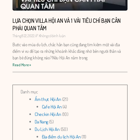
LỰA CHỌN VILLA HỘI AN VÀ 1 VÀI TIÊU CHÍ BẠN CẦN
PHẢI QUAN TÂM
Tháng 8 22, 2022
Không có bình luận
Bước vào mùa du lịch, chắc hẳn bạn cũng đang tìm kiếm một vài địa
điểm vi vu để tạo ra những khoảnh khắc đáng nhớ bên người thân và
bạn bè đúng không nào? Nếu Hội An nằm trong
Read More »
Danh mục
Ẩm thực Hội An
(21)
Cafe Hội An
(4)
Checkin Hội An
(10)
Da Nang
(5)
Du Lịch Hội An
(50)
Địa điểm du lịch Hội An
(11)