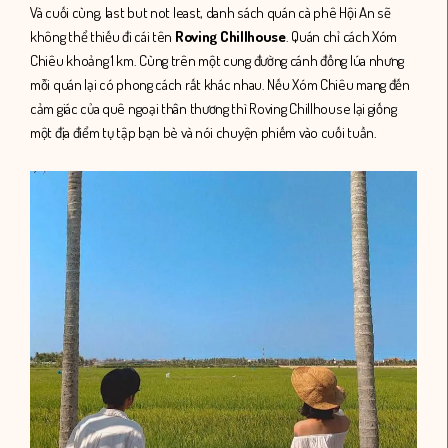
Và cuối cùng, last but not least, danh sách quán cà phê Hội An sẽ
không thể thiếu đi cái tên
Roving Chillhouse
. Quán chỉ cách Xóm
Chiêu khoảng 1 km. Cùng trên một cung đường cánh đồng lúa nhưng
mỗi quán lại có phong cách rất khác nhau. Nếu Xóm Chiêu mang đến
cảm giác của quê ngoại thân thương thì Roving Chillhouse lại giống
một địa điểm tụ tập bạn bè và nói chuyện phiếm vào cuối tuần.