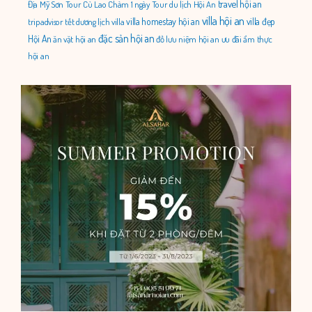
travel hội an
Địa Mỹ Sơn
Tour Cù Lao Chàm 1 ngày
Tour du lịch Hội An
villa hội an
villa homestay hội an
villa đẹp
tripadvisor
tết dương lịch
villa
đặc sản hội an
Hội An
ăn vặt hội an
đồ lưu niệm hội an
ưu đãi
ẩm thực
hội an