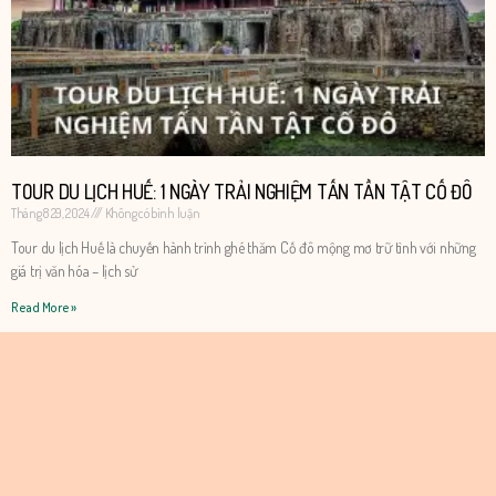
TOUR DU LỊCH HUẾ: 1 NGÀY TRẢI NGHIỆM TẤN TẦN TẬT CỐ ĐÔ
Tháng 8 29, 2024
Không có bình luận
Tour du lịch Huế là chuyến hành trình ghé thăm Cố đô mộng mơ trữ tình với những
giá trị văn hóa – lịch sử
Read More »