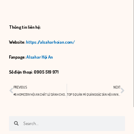
Thông tin liên hệ:
Website:
https://alsaharhoian.com/
Fanpage:
Alsahar Hội An
Số điện thoại: 0905 519 971
Prev
Nex
PREVIOUS
NEXT
#6 HOMESTAY HỘI AN CHẤT LỪ DÀNH CHO NHÓM BẠN
TOP 5 QUÁN MÌ QUẢNG ĐẶC SẢN HỘI AN NGON – BỔ – RẺ
Search
Search