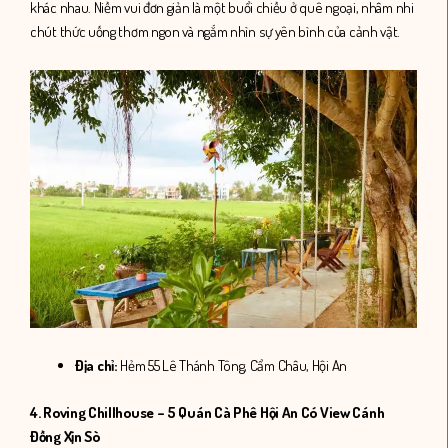
khác nhau. Niềm vui đơn giản là một buổi chiều ở quê ngoại, nhâm nhi
chút thức uống thơm ngon và ngắm nhìn sự yên bình của cảnh vật.
Địa chỉ:
Hẻm 55 Lê Thánh Tông, Cẩm Châu, Hội An
4. Roving Chillhouse – 5 Quán Cà Phê Hội An Có View Cánh
Đồng Xịn Sò