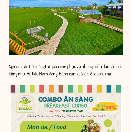
hục vụ những món đặc sản nổi
Ngoài ngoài t
hức uống thì quán còn p
tiếng như: Hủ tiếu Nam Vang, bánh canh cá lóc, ốp la xíu mại…