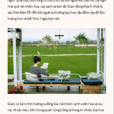
ngon. Quán lấy cảm hứng từ tuổi thơ của mỗi người với thiết kế của ngôi
nhà quê với nhiều hoa, cây xanh và bán đá. Quán đông khách nhất là
vào thời điểm 17h-18h bởi người ta thường lựa chọn địa điểm này để đón
hoàng hôn và kết thúc 1 ngày bận rộn.
Quán có tầm nhìn hướng ra đồng lúa, nằm bên cạnh vườn hoa và rau
rực rỡ sắc màu, bên trong quán cũng trồng và trang trí nhiều loại hoa