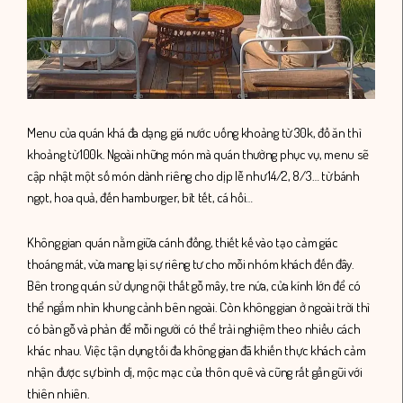
Menu của quán khá đa dạng, giá nước uống khoảng từ 30k, đồ ăn thì
khoảng từ 100k. Ngoài những món mà quán thường phục vụ, menu sẽ
cập nhật một số món dành riêng cho dịp lễ như 14/2, 8/3… từ bánh
ngọt, hoa quả, đến hamburger, bít tết, cá hồi…
Không gian quán nằm giữa cánh đồng, thiết kế vào tạo cảm giác
thoáng mát, vừa mang lại sự riêng tư cho mỗi nhóm khách đến đây.
Bên trong quán sử dụng nội thất gỗ mây, tre nứa, cửa kính lớn để có
thể ngắm nhìn khung cảnh bên ngoài. Còn không gian ở ngoài trời thì
có bàn gỗ và phản để mỗi người có thể trải nghiệm theo nhiều cách
khác nhau. Việc tận dụng tối đa không gian đã khiến thực khách cảm
nhận được sự bình dị, mộc mạc của thôn quê và cũng rất gần gũi với
thiên nhiên.