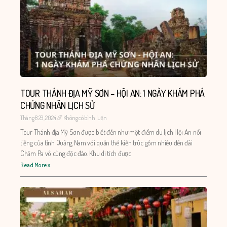
TOUR THÁNH ĐỊA MỸ SƠN – HỘI AN: 1 NGÀY KHÁM PHÁ
CHỨNG NHÂN LỊCH SỬ
Tháng 8 29, 2024
Không có bình luận
Tour Thánh địa Mỹ Sơn được biết đến như một điểm du lịch Hội An nổi
tiếng của tỉnh Quảng Nam với quần thể kiến trúc gồm nhiều đền đài
Chăm Pa vô cùng độc đáo. Khu di tích được
Read More »