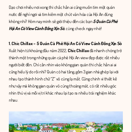
Dạo chơi nhiều nơi xong thì chắc hẳn ai cũng muốn tìm một quán
nước để nghỉ ngơi và tìm kiếm một chút văn hóa của Hội An đúng
không nhỉ? Hôm nay mình sẽ giới thiệu đến các bạn
5 Quán Cà Phê
Hội An Có View Cánh Đồng Xịn Sò
, cùng check ngay nhé!
1. Chic Chillax – 5 Quán Cà Phê Hội An Có View Cánh Đồng Xịn Sò
Xuất hiện từ khoảng đầu năm 2022,
Chic Chillax
đã nhanh chóng trở
thành một trong những quán cà phê Hội An view đẹp được rất nhiều
người biết đến. Chỉ cần nhìn vào không gian quán thì chắc hẳn ai ai
cũng hiểu lý do rồi nhỉ? Quán có hai tầng, gồm 3 gian nhà ghép lại với
nhau tạo thành hình chữ “Z” vô cùng lạ mắt. Cũng chính vì thiết kế
như vậy mà không gian quán vô cùng thoáng mát, có rất nhiều góc
nhìn thú vị và mỗi vị trí khác nhau lại tạo ra nhiều trải nghiệm khác
nhau.