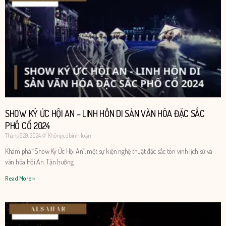
SHOW KÝ ỨC HỘI AN – LINH HỒN DI SẢN VĂN HÓA ĐẶC SẮC
PHỐ CỔ 2024
Tháng 8 29, 2024
Không có bình luận
Khám phá “Show Ký Ức Hội An”, một sự kiện nghệ thuật đặc sắc tôn vinh lịch sử và
văn hóa Hội An. Tận hưởng
Read More »