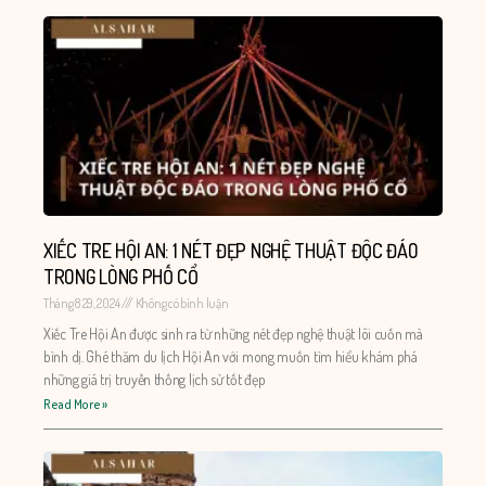
XIẾC TRE HỘI AN: 1 NÉT ĐẸP NGHỆ THUẬT ĐỘC ĐÁO
TRONG LÒNG PHỐ CỔ
Tháng 8 29, 2024
Không có bình luận
Xiếc Tre Hội An được sinh ra từ những nét đẹp nghệ thuật lôi cuốn mà
bình dị. Ghé thăm du lịch Hội An với mong muốn tìm hiểu khám phá
những giá trị truyền thống lịch sử tốt đẹp
Read More »