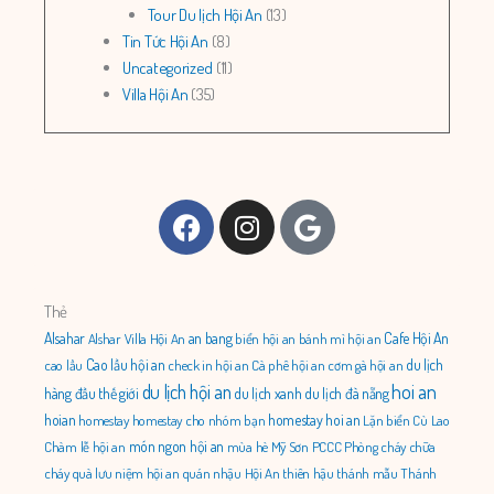
Tour Du lịch Hội An
(13)
Tin Tức Hội An
(8)
Uncategorized
(11)
Villa Hội An
(35)
Facebook
Instagram
Google
Thẻ
Alsahar
an bang
Cafe Hội An
Alshar Villa Hội An
biển hội an
bánh mì hội an
Cao lầu hội an
du lịch
cao lầu
check in hội an
Cà phê hội an
cơm gà hội an
du lịch hội an
hoi an
hàng đầu thế giới
du lịch xanh
du lịch đà nẵng
hoian
homestay hoi an
homestay
homestay cho nhóm bạn
Lặn biển Cù Lao
món ngon hội an
Chàm
lễ hội an
mùa hè
Mỹ Sơn
PCCC
Phòng cháy chữa
cháy
quà lưu niệm hội an
quán nhậu Hội An
thiên hậu thánh mẫu
Thánh