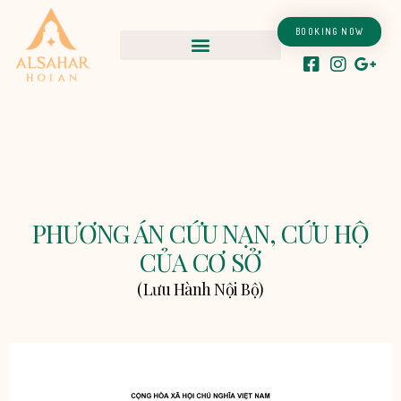
Skip
to
BOOKING NOW
content
PHƯƠNG ÁN CỨU NẠN, CỨU HỘ
CỦA CƠ SỞ
(Lưu Hành Nội Bộ)