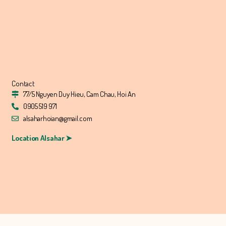
Contact
77/5 Nguyen Duy Hieu, Cam Chau, Hoi An
0905 519 971
alsaharhoian@gmail.com
Location Alsahar ➤