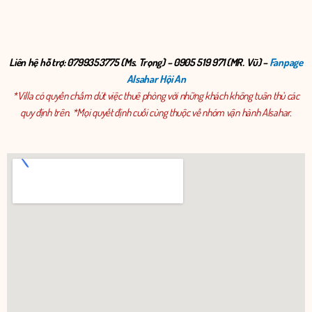
Liên hệ hỗ trợ: 0799353775 (Ms. Trọng) – 0905 519 971 (MR. Vũ) –
Fanpage
Alsahar Hội An
*Villa có quyền chấm dứt việc thuê phòng với những khách không tuân thủ các
quy định trên. *Mọi quyết định cuối cùng thuộc về nhóm vận hành Alsahar.