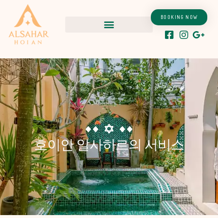
콘
텐
BOOKING NOW
츠
로
건
너
뛰
기
호이안 알사하르의 서비스