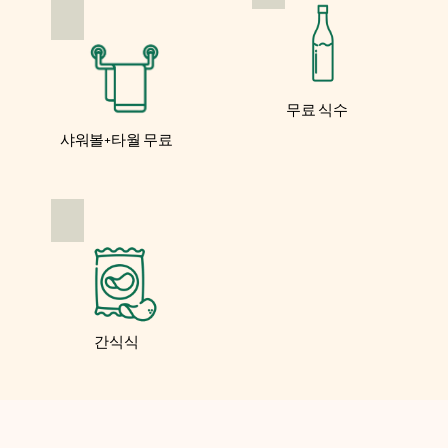
무료 식수
샤워볼+타월 무료
간식식