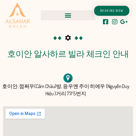
콘
텐
BOOKING NOW
츠
로
건
너
뛰
호이안 알사하르 빌라 체크인 안내
기
호이안, 껌쩌우(Cẩm Châu)방, 응우옌 주이 히에우 (Nguyễn Duy
Hiệu )거리 77/5번지