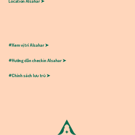
Location Alsahar ➤
#Xem vị trí Alsahar ➤
#Hướng dẫn checkin
Alsahar ➤
#Chính sách lưu trú ➤